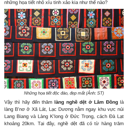
những họa tiết nhỏ xíu tinh xảo kia như thế nào?
Những họa tiết độc đáo, đẹp mắt (Ảnh: ST)
Vậy thì hãy đến thăm
làng nghề dệt ở Lâm Đồng
là
làng B’nơ ở Xã Lát, Lạc Dương nằm ngay khu vực núi
Lang Biang và Làng K’long ở Đức Trọng, cách Đà Lạt
khoảng 20km. Tại đây, nghề dệt đã có từ hàng trăm