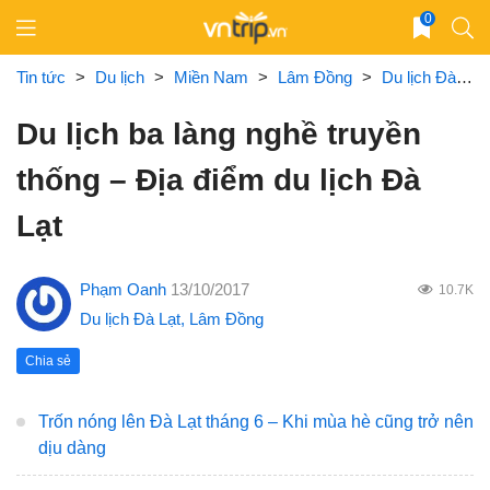
Skip
0
to
content
Tin tức
>
Du lịch
>
Miền Nam
>
Lâm Đồng
>
Du lịch Đà Lạt
Du lịch ba làng nghề truyền
thống – Địa điểm du lịch Đà
Lạt
Phạm Oanh
13/10/2017
10.7K
Du lịch Đà Lạt
,
Lâm Đồng
Chia sẻ
Trốn nóng lên Đà Lạt tháng 6 – Khi mùa hè cũng trở nên
dịu dàng