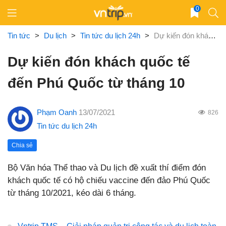
Skip
0
to
content
Tin tức
>
Du lịch
>
Tin tức du lịch 24h
>
Dự kiến đón khách quốc tế đến Phú Quốc từ tháng 10
Dự kiến đón khách quốc tế
đến Phú Quốc từ tháng 10
Phạm Oanh
13/07/2021
826
Tin tức du lịch 24h
Chia sẻ
Bộ Văn hóa Thể thao và Du lịch đề xuất thí điểm đón
khách quốc tế có hộ chiếu vaccine đến đảo Phú Quốc
từ tháng 10/2021, kéo dài 6 tháng.