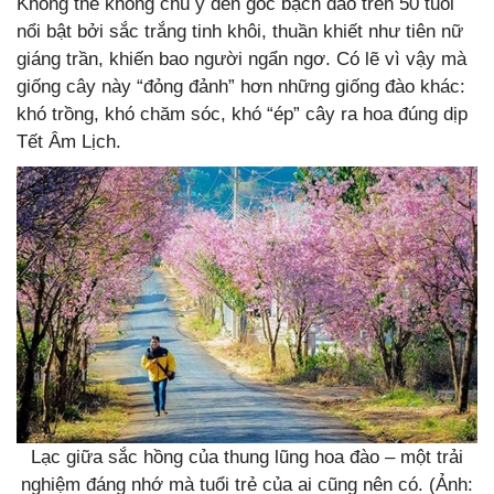
Không thể không chú ý đến gốc bạch đào trên 50 tuổi
nổi bật bởi sắc trắng tinh khôi, thuần khiết như tiên nữ
giáng trần, khiến bao người ngẩn ngơ. Có lẽ vì vậy mà
giống cây này “đỏng đảnh” hơn những giống đào khác:
khó trồng, khó chăm sóc, khó “ép” cây ra hoa đúng dịp
Tết Âm Lịch.
Lạc giữa sắc hồng của thung lũng hoa đào – một trải
nghiệm đáng nhớ mà tuổi trẻ của ai cũng nên có. (Ảnh: