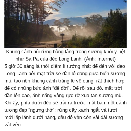
Khung cảnh núi rừng bảng lảng trong sương khói y hệt
như Sa Pa của đèo Long Lanh. (Ảnh: Internet)
5 giờ 30 sáng là thời điểm lí tưởng nhất để đến với đèo
Long Lanh bởi mặt trời sẽ dần ló dạng giữa biển sương
mù, tạo nên khung cảnh tráng lệ vô cùng, rất thích hợp
để có những bức ảnh “để đời”. Để rồi sau đó, mặt trời
dần lên cao, ánh nắng vàng rực rỡ xua tan sương mù.
Khi ấy, phía dưới đèo sẽ trải ra trước mắt bạn một cảnh
tượng đẹp “ngưng thở”: rừng cây xanh ngắt và tươi
mới lấp lánh dưới nắng, đâu đó vẫn còn vài dải sương
vắt vẻo.