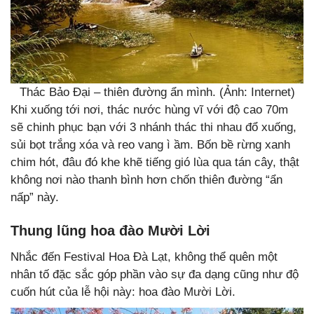
Thác Bảo Đại – thiên đường ẩn mình. (Ảnh: Internet)
Khi xuống tới nơi, thác nước hùng vĩ với độ cao 70m
sẽ chinh phục bạn với 3 nhánh thác thi nhau đổ xuống,
sủi bọt trắng xóa và reo vang ì ầm. Bốn bề rừng xanh
chim hót, đâu đó khe khẽ tiếng gió lùa qua tán cây, thật
không nơi nào thanh bình hơn chốn thiên đường “ẩn
nấp” này.
Thung lũng hoa đào Mười Lời
Nhắc đến Festival Hoa Đà Lạt, không thể quên một
nhân tố đặc sắc góp phần vào sự đa dạng cũng như độ
cuốn hút của lễ hội này: hoa đào Mười Lời.