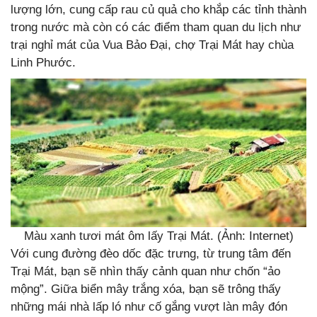
lượng lớn, cung cấp rau củ quả cho khắp các tỉnh thành
trong nước mà còn có các điểm tham quan du lịch như
trại nghỉ mát của Vua Bảo Đại, chợ Trại Mát hay chùa
Linh Phước.
Màu xanh tươi mát ôm lấy Trại Mát. (Ảnh: Internet)
Với cung đường đèo dốc đặc trưng, từ trung tâm đến
Trại Mát, bạn sẽ nhìn thấy cảnh quan như chốn “ảo
mộng”. Giữa biển mây trắng xóa, bạn sẽ trông thấy
những mái nhà lấp ló như cố gắng vượt làn mây đón