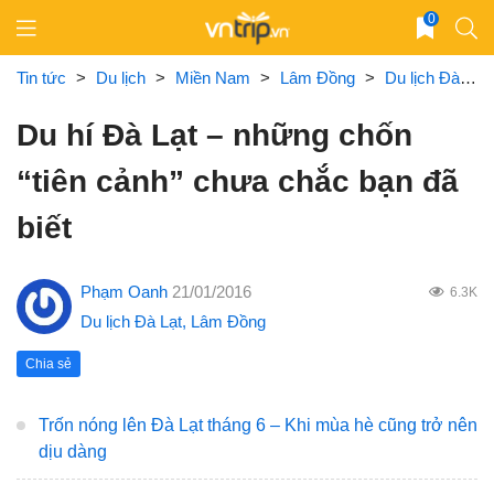
Skip
0
to
content
Tin tức
>
Du lịch
>
Miền Nam
>
Lâm Đồng
>
Du lịch Đà Lạt
Du hí Đà Lạt – những chốn
“tiên cảnh” chưa chắc bạn đã
biết
Phạm Oanh
21/01/2016
6.3K
Du lịch Đà Lạt
,
Lâm Đồng
Chia sẻ
Trốn nóng lên Đà Lạt tháng 6 – Khi mùa hè cũng trở nên
dịu dàng