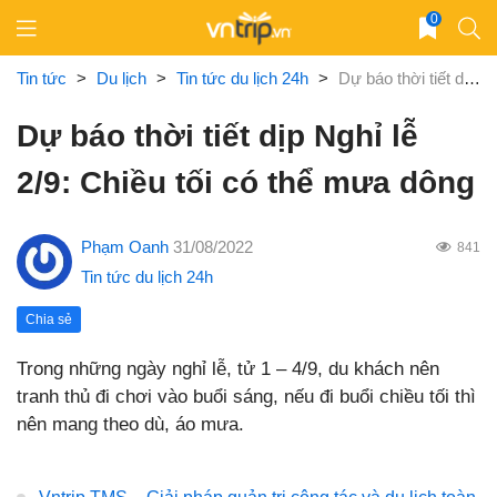
Skip
0
to
content
Tin tức
>
Du lịch
>
Tin tức du lịch 24h
>
Dự báo thời tiết dịp Nghỉ lễ 2/9: Chiều tối có thể mưa dông
Dự báo thời tiết dịp Nghỉ lễ
2/9: Chiều tối có thể mưa dông
Phạm Oanh
31/08/2022
841
Tin tức du lịch 24h
Chia sẻ
Trong những ngày nghỉ lễ, tử 1 – 4/9, du khách nên
tranh thủ đi chơi vào buổi sáng, nếu đi buổi chiều tối thì
nên mang theo dù, áo mưa.