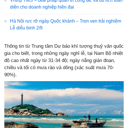
Vntrip TMS – Giải pháp quản trị công tác và du lịch toàn
diện cho doanh nghiệp hiện đại
Hà Nội rực rỡ ngày Quốc khánh – Trọn vẹn trải nghiệm
Lễ diễu binh 2/9
Thông tin từ Trung tâm Dự báo khí tượng thuỷ văn quốc
gia cho biết, trong những ngày nghỉ lễ, tại Nam Bộ nhiệt
độ cao nhất ngày từ 31-34 độ; ngày nắng gián đoạn,
chiều và tối có mưa rào và dông (xác suất mưa 70-
90%).