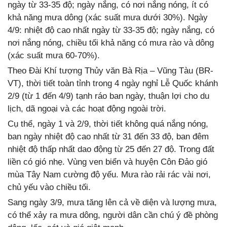
ngày từ 33-35 độ; ngày nắng, có nơi nắng nóng, ít có
khả năng mưa dông (xác suất mưa dưới 30%). Ngày
4/9: nhiệt độ cao nhất ngày từ 33-35 độ; ngày nắng, có
nơi nắng nóng, chiều tối khả năng có mưa rào và dông
(xác suất mưa 60-70%).
Theo Đài Khí tượng Thủy văn Bà Rịa – Vũng Tàu (BR-
VT), thời tiết toàn tỉnh trong 4 ngày nghỉ Lễ Quốc khánh
2/9 (từ 1 đến 4/9) tạnh ráo ban ngày, thuận lợi cho du
lịch, dã ngoại và các hoạt động ngoài trời.
Cụ thể, ngày 1 và 2/9, thời tiết không quá nắng nóng,
ban ngày nhiệt độ cao nhất từ 31 đến 33 độ, ban đêm
nhiệt độ thấp nhất dao động từ 25 đến 27 độ. Trong đất
liền có gió nhẹ. Vùng ven biển và huyện Côn Đảo gió
mùa Tây Nam cường độ yếu. Mưa rào rải rác vài nơi,
chủ yếu vào chiều tối.
Sang ngày 3/9, mưa tăng lên cả về diện và lượng mưa,
có thể xảy ra mưa dông, người dân cần chú ý đề phòng