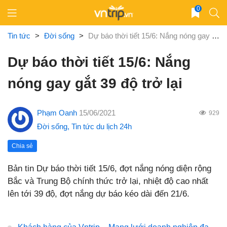
Skip
0
to
content
Tin tức
>
Đời sống
>
Dự báo thời tiết 15/6: Nắng nóng gay gắt 39 độ trở lại
Dự báo thời tiết 15/6: Nắng
nóng gay gắt 39 độ trở lại
Phạm Oanh
15/06/2021
929
Đời sống
,
Tin tức du lịch 24h
Chia sẻ
Bản tin Dự báo thời tiết 15/6, đợt nắng nóng diện rộng
Bắc và Trung Bộ chính thức trở lại, nhiệt độ cao nhất
lên tới 39 độ, đợt nắng dự báo kéo dài đến 21/6.