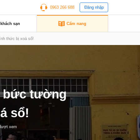
0963 266 688
Đăng nhập
 khách sạn
Cẩm nang
nh thức bị xoá sổ!
ở bức tường
á sổ!
 lượt xem