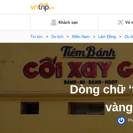
Khách sạn
Vé 
Tin tức
>
Du lịch
>
Miền Nam
>
Lâm Đồng
>
Du l
Dòng chữ ‘
vàng
Ph