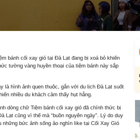
ệm bánh cối xay gió tại Đà Lạt đang bị xoá bỏ khiến
bức tường vàng huyền thoại của tiệm bánh này sắp
 là hình ảnh quen thuộc, gắn với du lịch Đà Lạt suốt
khiến nhiều du khách cảm thấy hụt hẫng.
ảnh dòng chữ Tiệm bánh cối xay gió đã chính thức bị
 Đà Lạt cũng vì thế mà “buồn nguyên ngày”. Lý do duy
u những bức ảnh sống ảo nghìn like tại Cối Xay Gió