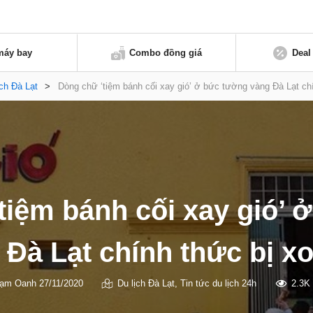
máy bay
Combo đồng giá
Deal
ịch Đà Lạt
>
Dòng chữ ‘tiệm bánh cối xay gió’ ở bức tường vàng Đà Lạt chí
tiệm bánh cối xay gió’ 
 Đà Lạt chính thức bị xo
ạm Oanh
27/11/2020
Du lịch Đà Lạt
,
Tin tức du lịch 24h
2.3K