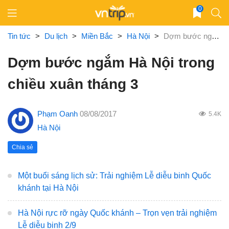
Skip
0
to
content
Tin tức
>
Du lịch
>
Miền Bắc
>
Hà Nội
>
Dợm bước ngắm Hà Nội trong chiều xuân tháng 3
Dợm bước ngắm Hà Nội trong
chiều xuân tháng 3
Phạm Oanh
08/08/2017
5.4K
Hà Nội
Chia sẻ
Một buổi sáng lịch sử: Trải nghiệm Lễ diễu binh Quốc
khánh tại Hà Nội
Hà Nội rực rỡ ngày Quốc khánh – Trọn vẹn trải nghiệm
Lễ diễu binh 2/9