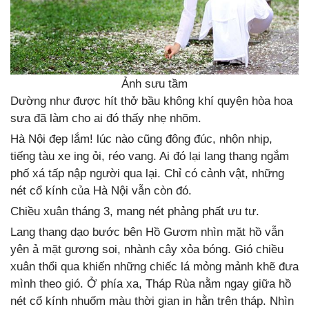
Ảnh sưu tầm
Dường như được hít thở bầu không khí quyện hòa hoa
sưa đã làm cho ai đó thấy nhẹ nhõm.
Hà Nội đẹp lắm! lúc nào cũng đông đúc, nhộn nhịp,
tiếng tàu xe ing ỏi, réo vang. Ai đó lại lang thang ngắm
phố xá tấp nập người qua lại. Chỉ có cảnh vật, những
nét cổ kính của Hà Nội vẫn còn đó.
Chiều xuân tháng 3, mang nét phảng phất ưu tư.
Lang thang dạo bước bên Hồ Gươm nhìn mặt hồ vẫn
yên ả mặt gương soi, nhành cây xỏa bóng. Gió chiều
xuân thổi qua khiến những chiếc lá mỏng mảnh khẽ đưa
mình theo gió. Ở phía xa, Tháp Rùa nằm ngay giữa hồ
nét cổ kính nhuốm màu thời gian in hằn trên tháp. Nhìn