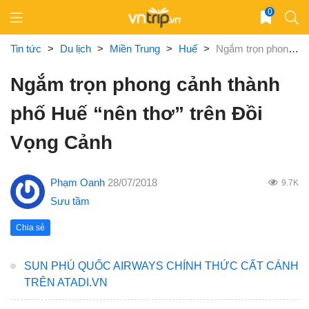
Skip
0
to
content
Tin tức
>
Du lịch
>
Miền Trung
>
Huế
>
Ngắm trọn phong cảnh thành phố Huế “nên thơ” trên Đồi Vọng Cảnh
Ngắm trọn phong cảnh thành
phố Huế “nên thơ” trên Đồi
Vọng Cảnh
Phạm Oanh
28/07/2018
9.7K
Sưu tầm
Chia sẻ
SUN PHÚ QUỐC AIRWAYS CHÍNH THỨC CẤT CÁNH
TRÊN ATADI.VN