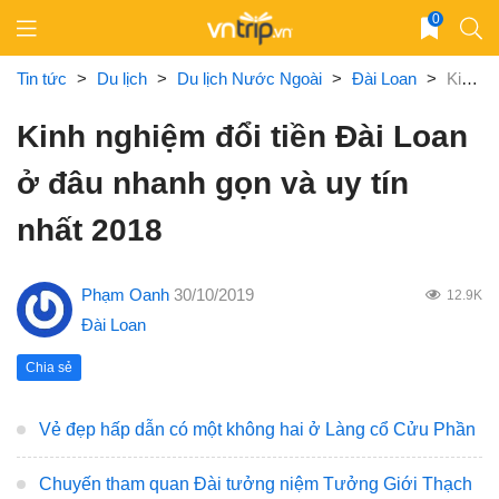
Skip
0
to
content
Tin tức
>
Du lịch
>
Du lịch Nước Ngoài
>
Đài Loan
>
Kinh nghiệm đổi tiền Đài Loan ở đâu nhanh gọn và uy tín nhất 2018
Kinh nghiệm đổi tiền Đài Loan
ở đâu nhanh gọn và uy tín
nhất 2018
Phạm Oanh
30/10/2019
12.9K
Đài Loan
Chia sẻ
Vẻ đẹp hấp dẫn có một không hai ở Làng cổ Cửu Phần
Chuyến tham quan Đài tưởng niệm Tưởng Giới Thạch