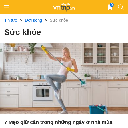
Skip
0
to
content
Tin tức
>
Đời sống
>
Sức khỏe
Sức khỏe
7 Mẹo giữ cân trong những ngày ở nhà mùa