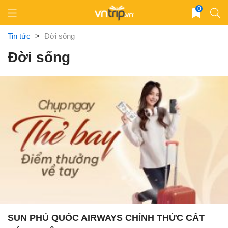
Skip
0
to
content
Tin tức
>
Đời sống
Đời sống
SUN PHÚ QUỐC AIRWAYS CHÍNH THỨC CẤT