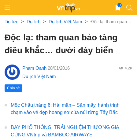
Skip
0
to
content
Tin tức
>
Du lịch
>
Du lịch Việt Nam
>
Độc lạ: tham quan bảo tàng điêu khắc… dưới đáy biển
Độc lạ: tham quan bảo tàng
điêu khắc… dưới đáy biển
Phạm Oanh
28/01/2016
4.2K
Du lịch Việt Nam
Chia sẻ
Mộc Châu tháng 6: Hái mận – Săn mây, hành trình
chạm vào vẻ đẹp hoang sơ của núi rừng Tây Bắc
BAY PHỔ THÔNG, TRẢI NGHIỆM THƯƠNG GIA
CÙNG VNtrip và BAMBOO AIRWAYS