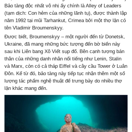
Bảo tàng độc nhất vô nhị ấy chính là Alley of Leaders
(tạm dịch: Con hẻm của những lãnh tụ), được thành lập
năm 1992 tại mũi Tarhankut, Crimea bởi một thợ lặn có
tên Vladimir Broumenskyy.
Được biết, Broumenskyy – một người đến từ Donetsk,
Ukraine, đã mang những bức tượng đến bờ biển này
sau khi Liên bang Xô Viết sụp đổ. Bên cạnh tượng bán
thân của những danh nhân nổi tiếng như Lenin, Stalin
và Marx, còn có cả tháp Eiffel và cây cầu Tower ở Luân
Đôn. Kể từ đó, bảo tàng này tiếp tục nhận thêm một số
lượng tác phẩm nghệ thuật để trưng bày do nhiều thợ
lặn khác mang đến.