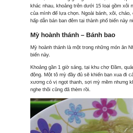
khác nhau, khoảng trên dưới 15 loại gồm xôi nế
của mình để lựa chọn. Ngoài bánh, xôi, cháo, 
hấp dẫn bán ban đêm tại thành phố biển này n
Mỳ hoành thánh – Bánh bao
Mỳ hoành thánh là một trong những món ăn Nh
biển này.
Khoảng gần 1 giờ sáng, tại khu chợ Đầm, quán
động. Một tô mỳ đầy đủ sẽ khiến bạn xua đi 
xương có vị ngọt thanh, sợi mỳ mềm nhưng kh
nghe thôi cũng đã thèm rồi.