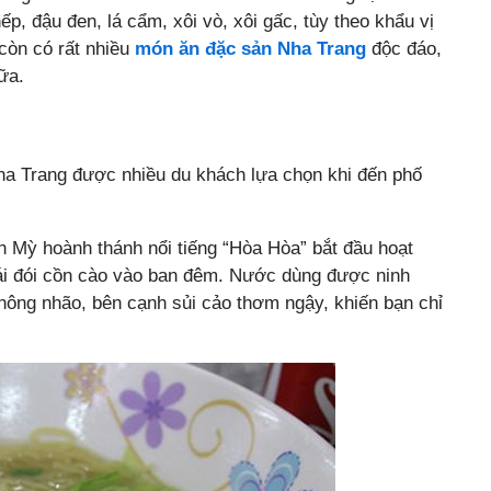
p, đậu đen, lá cẩm, xôi vò, xôi gấc, tùy theo khẩu vị
còn có rất nhiều
món ăn đặc sản Nha Trang
độc đáo,
ữa.
a Trang được nhiều du khách lựa chọn khi đến phố
 Mỳ hoành thánh nổi tiếng “Hòa Hòa” bắt đầu hoạt
cái đói cồn cào vào ban đêm. Nước dùng được ninh
ông nhão, bên cạnh sủi cảo thơm ngậy, khiến bạn chỉ