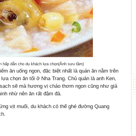
on hấp dẫn cho du khách lựa chọn(Ảnh sưu tầm)
iểm ăn uống ngon, đặc biệt nhất là quán ăn nằm trên
lựa chọn ăn tối ở Nha Trang. Chủ quán là anh Ken,
hỉ sạch sẽ mà hương vị cháo thơm ngon cũng như giá
inh nhừ nên ăn rất đậm đà.
rứng vịt muối, du khách có thể ghé đường Quang
ch.