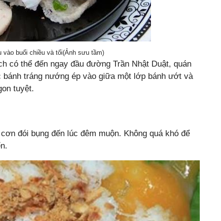
vào buổi chiều và tối(Ảnh sưu tầm)
ch có thể đến ngay đầu đường Trần Nhật Duật, quán
ếc bánh tráng nướng ép vào giữa một lớp bánh ướt và
on tuyệt.
i cơn đói bụng đến lúc đêm muộn. Không quá khó để
n.