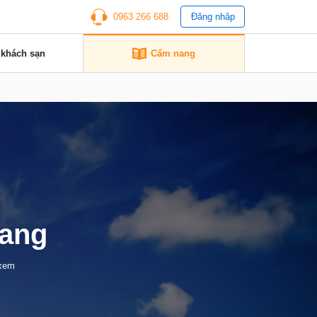
0963 266 688
Đăng nhập
 khách sạn
Cẩm nang
rang
 xem