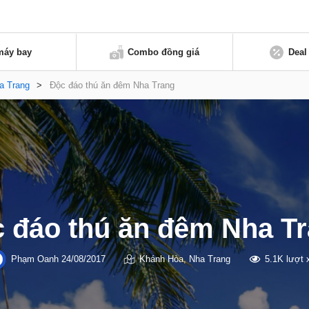
máy bay
Combo đồng giá
Deal
a Trang
>
Độc đáo thú ăn đêm Nha Trang
 đáo thú ăn đêm Nha T
Phạm Oanh
24/08/2017
Khánh Hòa
,
Nha Trang
5.1K lượt