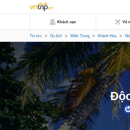
Khách sạn
Vé 
Tin tức
>
Du lịch
>
Miền Trung
>
Khánh Hòa
>
Nh
Độc