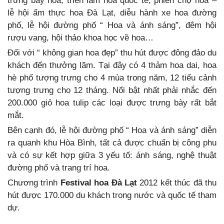
trưng bày hoa, triển lãm hoa quốc tế, phiên chợ hoa –
lễ hội ẩm thực hoa Đà Lạt, diễu hành xe hoa đường
phố, lễ hội đường phố “ Hoa và ánh sáng”, đêm hội
rượu vang, hội thảo khoa học về hoa…
Đối với “ không gian hoa đẹp” thu hút được đông đảo du
khách đến thưởng lãm. Tại đây có 4 thảm hoa dai, hoa
hè phố tượng trưng cho 4 mùa trong năm, 12 tiểu cảnh
tượng trưng cho 12 tháng. Nổi bật nhất phải nhắc đến
200.000 giỏ hoa tulip các loại được trưng bày rất bắt
mắt.
Bên cạnh đó, lễ hội đường phố “ Hoa và ánh sáng” diễn
ra quanh khu Hòa Bình, tất cả được chuẩn bị công phu
và có sự kết hợp giữa 3 yếu tố: ánh sáng, nghệ thuật
đường phố và trang trí hoa.
Chương trình
Festival hoa Đà Lạt
2012 kết thúc đã thu
hút được 170.000 du khách trong nước và quốc tế tham
dự.