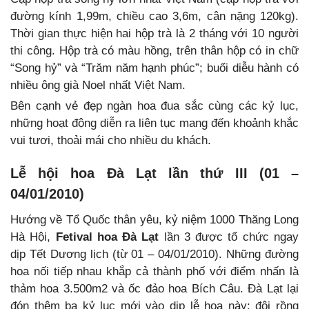
đường kính 1,99m, chiều cao 3,6m, cân nặng 120kg).
Thời gian thực hiện hai hộp trà là 2 tháng với 10 người
thi công. Hộp trà có màu hồng, trên thân hộp có in chữ
“Song hỷ” và “Trăm năm hạnh phúc”; buổi diễu hành có
nhiều ông già Noel nhất Việt Nam.
Bên cạnh vẻ đẹp ngàn hoa đua sắc cùng các kỷ lục,
những hoạt động diễn ra liên tục mang đến khoảnh khắc
vui tươi, thoải mái cho nhiều du khách.
Lễ hội hoa Đà Lạt lần thứ III (01 –
04/01/2010)
Hướng về Tổ Quốc thân yêu, kỷ niệm 1000 Thăng Long
Hà Hội,
Fetival hoa Đà Lạt
lần 3 được tổ chức ngay
dịp Tết Dương lịch (từ 01 – 04/01/2010). Những đường
hoa nối tiếp nhau khắp cả thành phố với điểm nhấn là
thảm hoa 3.500m2 và ốc đảo hoa Bích Câu. Đà Lạt lại
đón thêm ba kỷ lục mới vào dịp lễ hoa này: đôi rồng