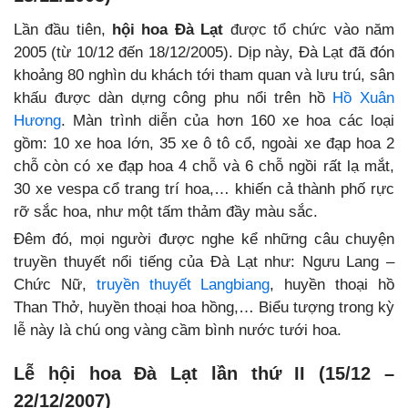
Lần đầu tiên,
hội hoa Đà Lạt
được tổ chức vào năm
2005 (từ 10/12 đến 18/12/2005). Dịp này, Đà Lạt đã đón
khoảng 80 nghìn du khách tới tham quan và lưu trú, sân
khấu được dàn dựng công phu nổi trên hồ
Hồ Xuân
Hương
. Màn trình diễn của hơn 160 xe hoa các loại
gồm: 10 xe hoa lớn, 35 xe ô tô cổ, ngoài xe đạp hoa 2
chỗ còn có xe đạp hoa 4 chỗ và 6 chỗ ngồi rất lạ mắt,
30 xe vespa cổ trang trí hoa,… khiến cả thành phố rực
rỡ sắc hoa, như một tấm thảm đầy màu sắc.
Đêm đó, mọi người được nghe kể những câu chuyện
truyền thuyết nổi tiếng của Đà Lạt như: Ngưu Lang –
Chức Nữ,
truyền thuyết Langbiang
, huyền thoại hồ
Than Thở, huyền thoại hoa hồng,… Biểu tượng trong kỳ
lễ này là chú ong vàng cầm bình nước tưới hoa.
Lễ hội hoa Đà Lạt lần thứ II (15/12 –
22/12/2007)