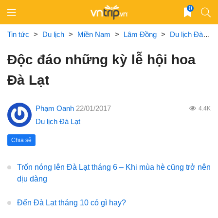
Skip
0
to
content
Tin tức
>
Du lịch
>
Miền Nam
>
Lâm Đồng
>
Du lịch Đà Lạt
Độc đáo những kỳ lễ hội hoa
Đà Lạt
Phạm Oanh
22/01/2017
4.4K
Du lịch Đà Lạt
Chia sẻ
Trốn nóng lên Đà Lạt tháng 6 – Khi mùa hè cũng trở nên
dịu dàng
Đến Đà Lạt tháng 10 có gì hay?