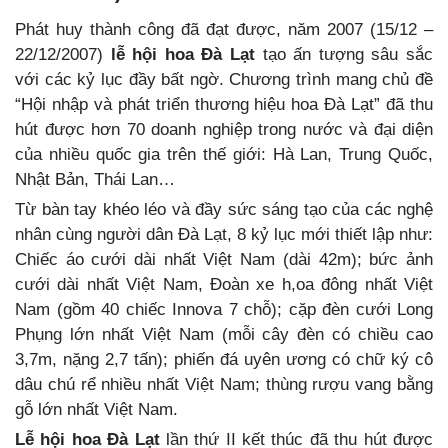
Phát huy thành công đã đạt được, năm 2007 (15/12 –
22/12/2007)
lễ hội hoa Đà Lạt
tạo ấn tượng sâu sắc
với các kỷ lục đầy bất ngờ. Chương trình mang chủ đề
“Hội nhập và phát triển thương hiệu hoa Đà Lạt” đã thu
hút được hơn 70 doanh nghiệp trong nước và đại diện
của nhiều quốc gia trên thế giới: Hà Lan, Trung Quốc,
Nhật Bản, Thái Lan…
Từ bàn tay khéo léo và đầy sức sáng tạo của các nghệ
nhân cùng người dân Đà Lạt, 8 kỷ lục mới thiết lập như:
Chiếc áo cưới dài nhất Việt Nam (dài 42m); bức ảnh
cưới dài nhất Việt Nam, Đoàn xe h,oa đông nhất Việt
Nam (gồm 40 chiếc Innova 7 chỗ); cặp đèn cưới Long
Phụng lớn nhất Việt Nam (mỗi cây đèn có chiều cao
3,7m, nặng 2,7 tấn); phiến đá uyên ương có chữ ký cô
dâu chú rể nhiều nhất Việt Nam; thùng rượu vang bằng
gỗ lớn nhất Việt Nam.
Lễ hội hoa Đà Lạt
lần thứ II kết thúc đã thu hút được