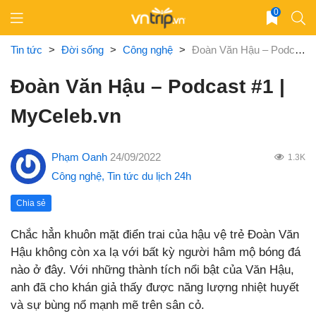
Skip
0
to
content
Tin tức
>
Đời sống
>
Công nghệ
>
Đoàn Văn Hậu – Podcast #1 | MyCeleb.vn
Đoàn Văn Hậu – Podcast #1 |
MyCeleb.vn
Phạm Oanh
24/09/2022
1.3K
Công nghệ
,
Tin tức du lịch 24h
Chia sẻ
Chắc hẳn khuôn mặt điển trai của hậu vệ trẻ Đoàn Văn
Hậu không còn xa lạ với bất kỳ người hâm mộ bóng đá
nào ở đây. Với những thành tích nổi bật của Văn Hậu,
anh đã cho khán giả thấy được năng lượng nhiệt huyết
và sự bùng nổ mạnh mẽ trên sân cỏ.