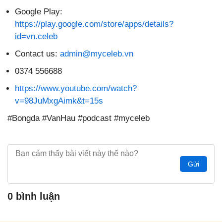
Google Play:
https://play.google.com/store/apps/details?
id=vn.celeb
Contact us:
admin@myceleb.vn
0374 556688
https://www.youtube.com/watch?
v=98JuMxgAimk&t=15s
#Bongda #VanHau #podcast #myceleb
Gửi
0 bình luận