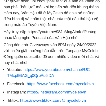
Sự quyết đoán, lối chơi “phải rắn” của anh đã khiến đội
bạn phải “bất lực” mỗi khi họ tiến sát đến khung thành.
Hôm nay, Văn Hậu đã ở MyCeleb để chia sẻ những
điều bình dị và chân thật nhất của một cầu thủ hậu vệ
trong màu áo Tuyển Việt Nam.
Hãy truy cập https://youtu.be/98JuMxgAimk để cùng
nhau lắng nghe Podcast của Văn Hậu nhé!
Cùng đón chờ Giveaways vào 8PM ngày 24/09/2022
với nhiều giải thưởng hấp dẫn trên Fanpage MyCeleb.
Đừng quên subscribe để xem nhiều video mới nhất và
hay nhất nhé!
Youtube:
https://www.youtube.com/channel/UC-
TMcpfEtAG_q0QrbPu6iDA
Facebook:
https://www.facebook.com/mycelebvn
Instagram:
https://instagram.com/mycelebvn
Tiktok:
https://www.tiktok.com/@myceleb.vn