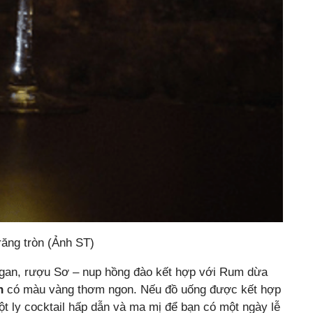
răng tròn (Ảnh ST)
gan, rượu Sơ – nup hồng đào kết hợp với Rum dừa
en
có màu vàng thơm ngon. Nếu đồ uống được kết hợp
ột ly cocktail hấp dẫn và ma mị để bạn có một ngày lễ