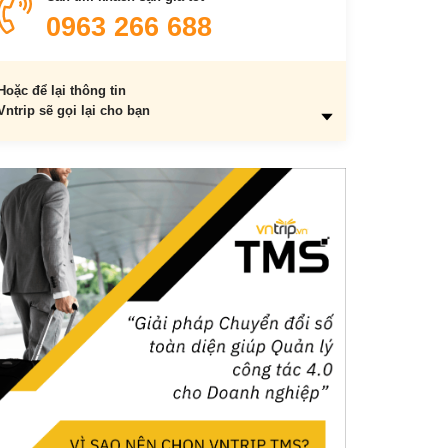
3. Nồi của phù thủy
0963 266 688
4. Bánh ma
5. Góa phụ đen
Hoặc để lại thông tin
6. Những cái đầu ngâm rượu
Vntrip sẽ gọi lại cho bạn