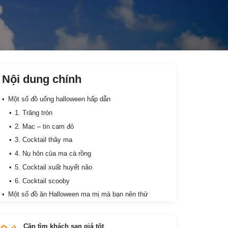
Nội dung chính
Một số đồ uống halloween hấp dẫn
1. Trăng tròn
2. Mac – tin cam đỏ
3. Cocktail thây ma
4. Nụ hôn của ma cà rồng
5. Cocktail xuất huyết não
6. Cocktail scooby
Một số đồ ăn Halloween ma mị mà bạn nên thử
1. Bàn tay phù thủy
2. Giun trong đất
Cần tìm khách sạn giá tốt