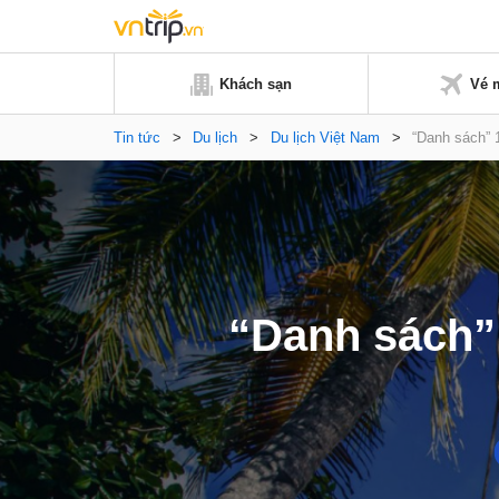
Khách sạn
Vé 
Tin tức
>
Du lịch
>
Du lịch Việt Nam
>
“Danh sách” 
“Danh sách”