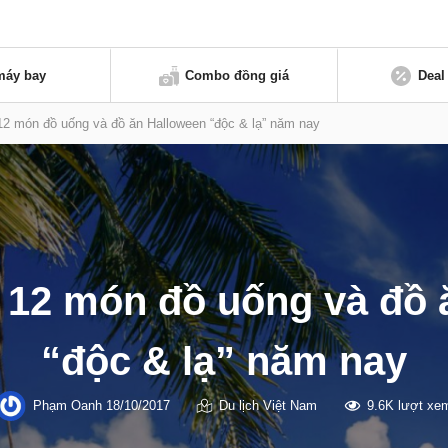
máy bay
Combo đồng giá
Deal
12 món đồ uống và đồ ăn Halloween “độc & lạ” năm nay
 12 món đồ uống và đồ 
“độc & lạ” năm nay
Phạm Oanh
18/10/2017
Du lịch Việt Nam
9.6K lượt xe