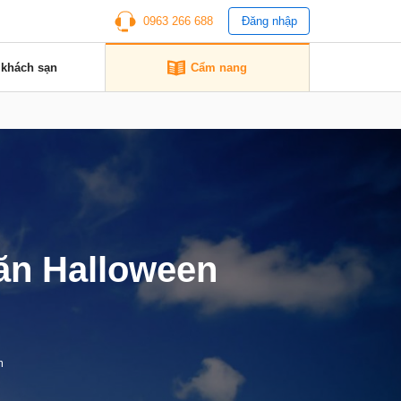
0963 266 688
Đăng nhập
 khách sạn
Cẩm nang
ăn Halloween
m