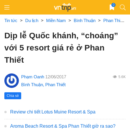
Skip
0
to
content
Tin tức
>
Du lịch
>
Miền Nam
>
Bình Thuận
>
Phan Thiết
>
Dịp lễ Quốc khánh, “choáng”
với 5 resort giá rẻ ở Phan
Thiết
Phạm Oanh
12/06/2017
5.6K
Bình Thuận
,
Phan Thiết
Chia sẻ
Review chi tiết Lotus Muine Resort & Spa
Aroma Beach Resort & Spa Phan Thiết giờ ra sao?