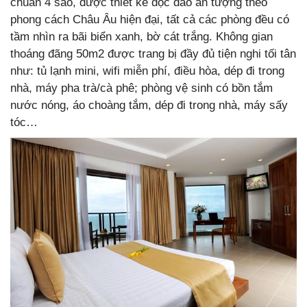
chuẩn 4 sao, được thiết kế độc đáo ấn tượng theo
phong cách Châu Âu hiện đại, tất cả các phòng đều có
tầm nhìn ra bãi biển xanh, bờ cát trắng. Không gian
thoáng đãng 50m2 được trang bị đầy đủ tiện nghi tối tân
như: tủ lạnh mini, wifi miễn phí, điều hòa, dép đi trong
nhà, máy pha trà/cà phê; phòng vệ sinh có bồn tắm
nước nóng, áo choàng tắm, dép đi trong nhà, máy sấy
tóc…