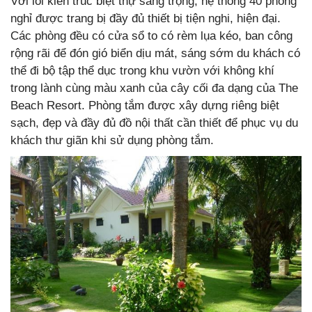
Với lối kiến trúc biệt thự sang trọng, hệ thống 40 phòng
nghỉ được trang bị đầy đủ thiết bị tiện nghi, hiện đại.
Các phòng đều có cửa sổ to có rèm lụa kéo, ban công
rộng rãi để đón gió biển dịu mát, sáng sớm du khách có
thể đi bộ tập thể dục trong khu vườn với không khí
trong lành cùng màu xanh của cây cối đa dạng của The
Beach Resort. Phòng tắm được xây dựng riêng biệt
sạch, đẹp và đầy đủ đồ nội thất cần thiết để phục vụ du
khách thư giãn khi sử dụng phòng tắm.