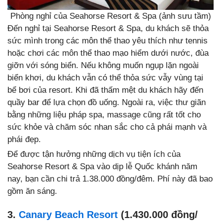
Phòng nghỉ của Seahorse Resort & Spa (ảnh sưu tầm)
Đến nghỉ tại Seahorse Resort & Spa, du khách sẽ thỏa
sức mình trong các môn thể thao yêu thích như tennis
hoặc chơi các môn thể thao mạo hiểm dưới nước, đùa
giỡn với sóng biển. Nếu không muốn ngụp lặn ngoài
biển khơi, du khách vẫn có thể thỏa sức vẫy vùng tại
bể bơi của resort. Khi đã thấm mệt du khách hãy đến
quầy bar để lựa chọn đồ uống. Ngoài ra, việc thư giãn
bằng những liệu pháp spa, massage cũng rất tốt cho
sức khỏe và chăm sóc nhan sắc cho cả phái mạnh và
phái đẹp.
Để được tận hưởng những dịch vụ tiện ích của
Seahorse Resort & Spa vào dịp lễ Quốc khánh năm
nay, bạn cần chi trả 1.38.000 đồng/đêm. Phí này đã bao
gồm ăn sáng.
3.
Canary Beach Resort
(1.430.000 đồng/