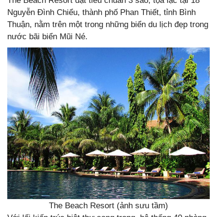
The Beach Resort đạt tiêu chuẩn 3 sao, tọa lạc tại 18
Nguyễn Đình Chiểu, thành phố Phan Thiết, tỉnh Bình
Thuận, nằm trên một trong những biển du lịch đẹp trong
nước bãi biển Mũi Né.
The Beach Resort (ảnh sưu tầm)