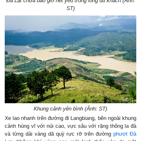
Đà Lạt chưa bao giờ hết yêu trong lòng du khách (Ảnh:
ST)
Khung cảnh yên bình (Ảnh: ST)
Xe lao nhanh trên đường đi Langbiang, bên ngoài khung
cảnh hùng vĩ với núi cao, vực sâu với rặng thông la đà
và từng dải vàng dã quỳ rực rỡ trên đường
phượt Đà