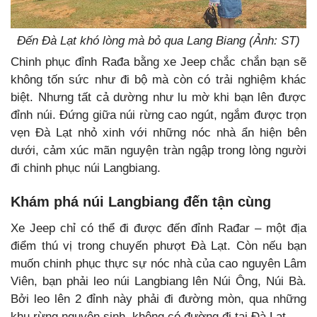
Đến Đà Lạt khó lòng mà bỏ qua Lang Biang (Ảnh: ST)
Chinh phục đỉnh Rađa bằng xe Jeep chắc chắn bạn sẽ
không tốn sức như đi bộ mà còn có trải nghiệm khác
biệt. Nhưng tất cả dường như lu mờ khi bạn lên được
đỉnh núi. Đứng giữa núi rừng cao ngút, ngắm được trọn
vẹn Đà Lạt nhỏ xinh với những nóc nhà ẩn hiện bên
dưới, cảm xúc mãn nguyện tràn ngập trong lòng người
đi chinh phục núi Langbiang.
Khám phá núi Langbiang đến tận cùng
Xe Jeep chỉ có thể đi được đến đỉnh Rađar – một địa
điểm thú vị trong chuyến phượt Đà Lạt. Còn nếu bạn
muốn chinh phục thực sự nóc nhà của cao nguyên Lâm
Viên, bạn phải leo núi Langbiang lên Núi Ông, Núi Bà.
Bởi leo lên 2 đỉnh này phải đi đường mòn, qua những
khu rừng nguyên sinh, không có đường đi tại Đà Lạt.