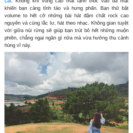
Lạt
. Không khí vùng cao mát lạnh thốc vào da mặt
khiến bạn càng tỉnh táo và hưng phấn. Bạn thử bật
volume to hết cỡ những bài hát đậm chất rock cao
nguyên và cùng lắc lư, hát theo nhạc. Không gian tuyệt
vời giữa núi rừng sẽ giúp bạn trút bỏ hết những muộn
phiền, chẳng ngại ngần gì nữa mà vừa hưởng thụ cảnh
hùng vĩ này.