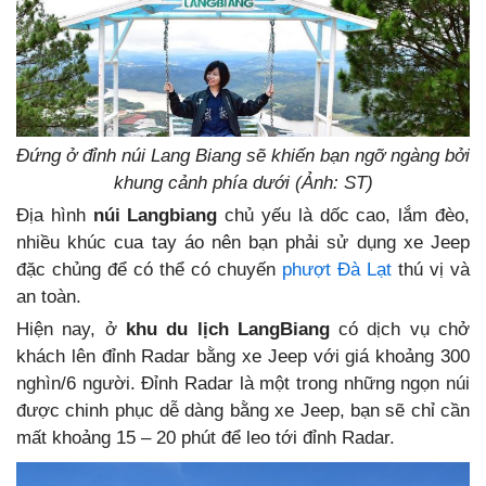
Đứng ở đỉnh núi Lang Biang sẽ khiến bạn ngỡ ngàng bởi
khung cảnh phía dưới (Ảnh: ST)
Địa hình
núi Langbiang
chủ yếu là dốc cao, lắm đèo,
nhiều khúc cua tay áo nên bạn phải sử dụng xe Jeep
đặc chủng để có thể có chuyến
phượt Đà Lạt
thú vị và
an toàn.
Hiện nay, ở
khu du lịch LangBiang
có dịch vụ chở
khách lên đỉnh Radar bằng xe Jeep với giá khoảng 300
nghìn/6 người. Đỉnh Radar là một trong những ngọn núi
được chinh phục dễ dàng bằng xe Jeep, bạn sẽ chỉ cần
mất khoảng 15 – 20 phút để leo tới đỉnh Radar.