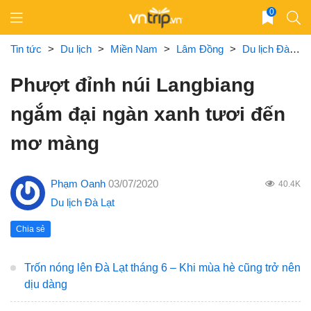
Skip
0
to
content
Tin tức
>
Du lịch
>
Miền Nam
>
Lâm Đồng
>
Du lịch Đà Lạt
Phượt đỉnh núi Langbiang
ngắm đại ngàn xanh tươi đến
mơ màng
Phạm Oanh
03/07/2020
40.4K
Du lịch Đà Lạt
Chia sẻ
Trốn nóng lên Đà Lạt tháng 6 – Khi mùa hè cũng trở nên
dịu dàng