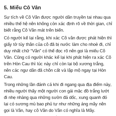
5. Miếu Cô Vân
Sự tích về Cô Vân được người dân truyền tai nhau qua
nhiều thế hệ nên không còn xác định rõ về thời gian, chỉ
biết rằng Cô Vân mát trên biển.
Có người kể lại rằng, khi xác Cô vân được phát hiện thì
giấy tờ tùy thân của cô đã bị nước làm cho nhoè đi, chỉ
duy nhất chữ “Vân” có thể đọc rõ nên gọi là miếu Cô
Vân. Cũng có người khác kể lại khi phát hiện ra xác Cô
trên Hòn Cau thì lúc này chỉ còn lại bộ xương trắng,
nên các ngư dân đã chôn cất và lập mộ ngay tại Hòn
Cau.
Trong những lần đánh cá khi đi ngang qua địa điểm này,
nhiều người thấy một người con gái mặc đồ trắng lướt
đi nhẹ nhàng qua những sườn đá dốc, xung quanh đó
lại có sương mù bao phủ tự như những áng mây nên
gọi là Vân, hay cô Vân do Vân có nghĩa là Mây.