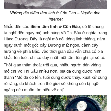
Những địa điểm tâm linh ở Côn Đảo – Nguồn ảnh:
Internet
Nhắc đến các
điểm tâm linh ở Côn Đảo
, có lẽ chúng
ta nghĩ đến ngay mộ anh hùng Võ Thị Sáu ở nghĩa trang
Hàng Dương. Đây là ngôi mộ nổi tiếng linh thiêng, nằm
ngay dưới một gốc cây Dương mất ngọn, cành cây
hướng về phía Bắc, vào thời gian đầu vẫn chia có bia
khắc tên tuổi, chỉ có duy nhất một tấm tôn ghi lại số tù.
Thời gian thấm thoát trôi qua, nhiều người đến viếng
mộ chị Võ Thị Sáu nhiều hơn, bia đá cũng được hình
thành “Mộ đã có tên, tuổi cũng được thấy, xuất xứ cũng
rõ ràng, du khách trên thế giới sẽ không còn bị ngỡ
ngàng nếu muốn tìm hiểu về chị”.