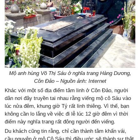
Mộ anh hùng Võ Thị Sáu ở nghĩa trang Hàng Dương,
Côn Đảo – Nguồn ảnh: Internet
Khác với một số địa điểm tâm linh ở Côn Đảo, người
dân nơi đây truyền tai nhau rằng viếng mộ cô Sáu vào
lúc nửa đêm, khung giờ Tý rất linh thiêng. Vì thế, bạn
không cần lo lắng về việc đi lễ lúc 12 giờ đêm vì thời
điểm này nghĩa trang rất đông người đến viếng.
Du khách cũng tin rằng, chỉ cần thành tâm khấn vái,
cầu nguyện ở mộ Cô Sáu thì điều ước sẽ thành sự thật.