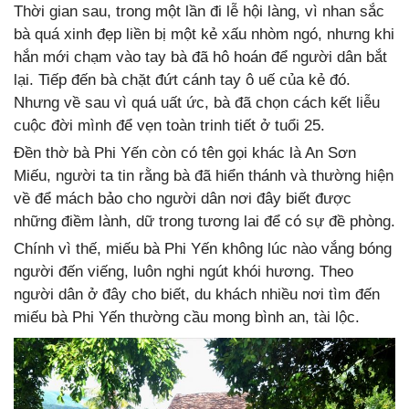
Thời gian sau, trong một lần đi lễ hội làng, vì nhan sắc
bà quá xinh đẹp liền bị một kẻ xấu nhòm ngó, nhưng khi
hắn mới chạm vào tay bà đã hô hoán để người dân bắt
lại. Tiếp đến bà chặt đứt cánh tay ô uế của kẻ đó.
Nhưng về sau vì quá uất ức, bà đã chọn cách kết liễu
cuộc đời mình để vẹn toàn trinh tiết ở tuổi 25.
Đền thờ bà Phi Yến còn có tên gọi khác là An Sơn
Miếu, người ta tin rằng bà đã hiển thánh và thường hiện
về để mách bảo cho người dân nơi đây biết được
những điềm lành, dữ trong tương lai để có sự đề phòng.
Chính vì thế, miếu bà Phi Yến không lúc nào vắng bóng
người đến viếng, luôn nghi ngút khói hương. Theo
người dân ở đây cho biết, du khách nhiều nơi tìm đến
miếu bà Phi Yến thường cầu mong bình an, tài lộc.