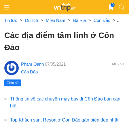
Skip
0
to
content
Tin tức
>
Du lịch
>
Miền Nam
>
Bà Rịa
>
Côn Đảo
>
Các đ
Các địa điểm tâm linh ở Côn
Đảo
Phạm Oanh
07/05/2021
2.9K
Côn Đảo
Chia sẻ
Thông tin về các chuyến máy bay đi Côn Đảo bạn cần
biết
Top Khách sạn, Resort ở Côn Đảo gần biển đẹp nhất