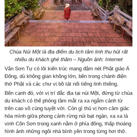
Chùa Núi Một là địa điểm du lịch tâm linh thu hút rất
nhiều du khách ghé thăm – Nguồn ảnh: Internet
Vân Sơn Tự có lõi kiến trúc mang đậm nét Phật giáo Á
Đông, dù không gian không lớn, bên trong chánh điện
thờ Phật và các chư vị bồ tát nổi tiếng linh thiêng.
Bên cạnh đó, với vị trí đắc địa tại núi Một, đứng từ chùa
du khách có thể phóng tầm mắt ra xa ngắm cảnh từ
trên cao vô cùng tuyệt vời. Còn gì thú vị hơn cảm giác
hòa mình giữa phong cảnh rừng núi bạt ngàn, xa xa là
vịnh Côn Sơn trong xanh nằm ở phía đông, thấp thoáng
hình ảnh những ngôi nhà bình yên trong từng hơi thở.