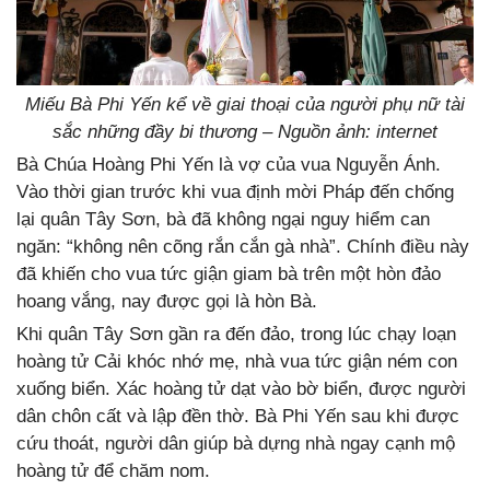
Miếu Bà Phi Yến kể về giai thoại của người phụ nữ tài
sắc những đầy bi thương – Nguồn ảnh: internet
Bà Chúa Hoàng Phi Yến là vợ của vua Nguyễn Ánh.
Vào thời gian trước khi vua định mời Pháp đến chống
lại quân Tây Sơn, bà đã không ngại nguy hiểm can
ngăn: “không nên cõng rắn cắn gà nhà”. Chính điều này
đã khiến cho vua tức giận giam bà trên một hòn đảo
hoang vắng, nay được gọi là hòn Bà.
Khi quân Tây Sơn gần ra đến đảo, trong lúc chạy loạn
hoàng tử Cải khóc nhớ mẹ, nhà vua tức giận ném con
xuống biển. Xác hoàng tử dạt vào bờ biển, được người
dân chôn cất và lập đền thờ. Bà Phi Yến sau khi được
cứu thoát, người dân giúp bà dựng nhà ngay cạnh mộ
hoàng tử để chăm nom.