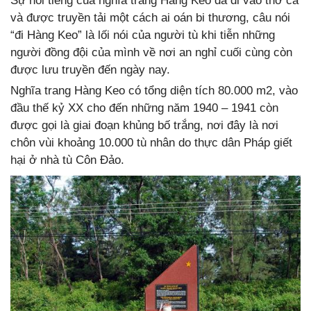
Sự nổi tiếng của nghĩa trang Hàng Keo đã đi vào thơ ca
và được truyền tải một cách ai oán bi thương, câu nói
“đi Hàng Keo” là lối nói của người tù khi tiễn những
người đồng đội của mình về nơi an nghỉ cuối cùng còn
được lưu truyền đến ngày nay.
Nghĩa trang Hàng Keo có tổng diện tích 80.000 m2, vào
đầu thế kỷ XX cho đến những năm 1940 – 1941 còn
được gọi là giai đoạn khủng bố trắng, nơi đây là nơi
chôn vùi khoảng 10.000 tù nhân do thực dân Pháp giết
hại ở nhà tù Côn Đảo.