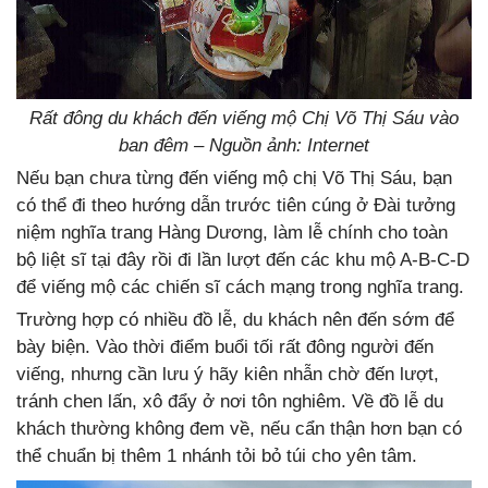
Rất đông du khách đến viếng mộ Chị Võ Thị Sáu vào
ban đêm – Nguồn ảnh: Internet
Nếu bạn chưa từng đến viếng mộ chị Võ Thị Sáu, bạn
có thể đi theo hướng dẫn trước tiên cúng ở Đài tưởng
niệm nghĩa trang Hàng Dương, làm lễ chính cho toàn
bộ liệt sĩ tại đây rồi đi lần lượt đến các khu mộ A-B-C-D
để viếng mộ các chiến sĩ cách mạng trong nghĩa trang.
Trường hợp có nhiều đồ lễ, du khách nên đến sớm để
bày biện. Vào thời điểm buổi tối rất đông người đến
viếng, nhưng cần lưu ý hãy kiên nhẫn chờ đến lượt,
tránh chen lấn, xô đẩy ở nơi tôn nghiêm. Về đồ lễ du
khách thường không đem về, nếu cẩn thận hơn bạn có
thể chuẩn bị thêm 1 nhánh tỏi bỏ túi cho yên tâm.