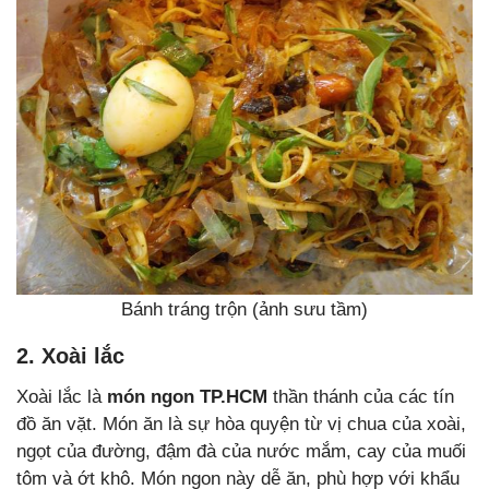
Bánh tráng trộn (ảnh sưu tầm)
2. Xoài lắc
Xoài lắc là
món ngon TP.HCM
thần thánh của các tín
đồ ăn vặt. Món ăn là sự hòa quyện từ vị chua của xoài,
ngọt của đường, đậm đà của nước mắm, cay của muối
tôm và ớt khô. Món ngon này dễ ăn, phù hợp với khẩu