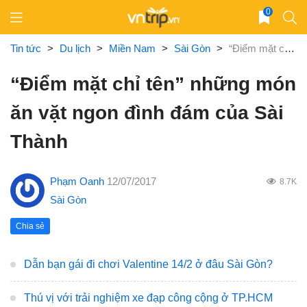
Skip
0
to
content
Tin tức
>
Du lịch
>
Miền Nam
>
Sài Gòn
>
“Điểm mặt chỉ tên” những món ăn vặt ngon đình đám của Sài Thành
“Điểm mặt chỉ tên” những món
ăn vặt ngon đình đám của Sài
Thành
Phạm Oanh
12/07/2017
8.7K
Sài Gòn
Chia sẻ
Dẫn bạn gái đi chơi Valentine 14/2 ở đâu Sài Gòn?
Thú vị với trải nghiệm xe đạp công cộng ở TP.HCM