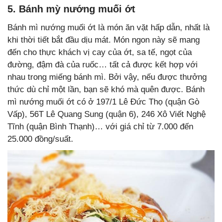
5. Bánh mỳ nướng muối ớt
Bánh mì nướng muối ớt là món ăn vặt hấp dẫn, nhất là
khi thời tiết bắt đầu dịu mát. Món ngon này sẽ mang
đến cho thực khách vị cay của ớt, sa tế, ngọt của
đường, đậm đà của ruốc… tất cả được kết hợp với
nhau trong miếng bánh mì. Bởi vậy, nếu được thưởng
thức dù chỉ một lần, bạn sẽ khó mà quên được. Bánh
mì nướng muối ớt có ở 197/1 Lê Đức Thọ (quận Gò
Vấp), 56T Lê Quang Sung (quận 6), 246 Xô Viết Nghệ
Tĩnh (quận Bình Thạnh)… với giá chỉ từ 7.000 đến
25.000 đồng/suất.