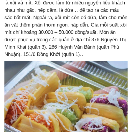
là xôi và mít. Xôi được làm từ nhiều nguyên liệu khách
nhau như gấc, nếp cẩm, lá dứa… để tạo ra các màu
sắc bắt mắt. Ngoài ra, xôi mít còn có dừa, làm cho món
ăn vặt thêm phần thơm ngon, hấp dẫn. Giá mỗi suất xôi
mít chỉ khoảng 30.000 – 50.000 đồng/suất. Món ăn
được phục vụ trong các quán ở địa chỉ 376 Nguyễn Thị
Minh Khai (quận 3), 286 Huỳnh Văn Bánh (quận Phú
Nhuận), 151/6 Đồng Khởi (quận 1)…