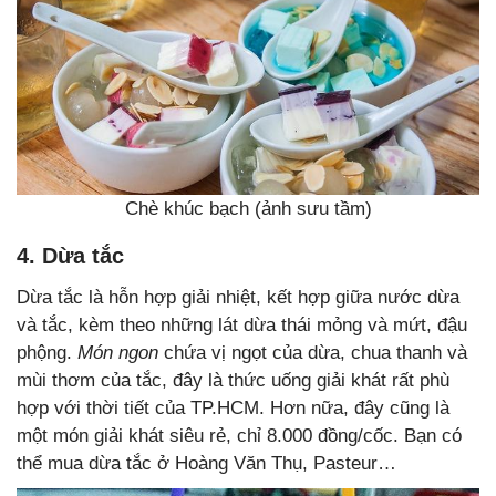
Chè khúc bạch (ảnh sưu tầm)
4. Dừa tắc
Dừa tắc là hỗn hợp giải nhiệt, kết hợp giữa nước dừa
và tắc, kèm theo những lát dừa thái mỏng và mứt, đậu
phộng.
Món ngon
chứa vị ngọt của dừa, chua thanh và
mùi thơm của tắc, đây là thức uống giải khát rất phù
hợp với thời tiết của TP.HCM. Hơn nữa, đây cũng là
một món giải khát siêu rẻ, chỉ 8.000 đồng/cốc. Bạn có
thể mua dừa tắc ở Hoàng Văn Thụ, Pasteur…