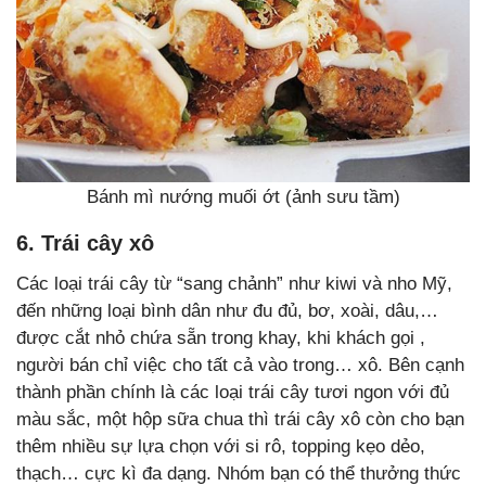
Bánh mì nướng muối ớt (ảnh sưu tầm)
6. Trái cây xô
Các loại trái cây từ “sang chảnh” như kiwi và nho Mỹ,
đến những loại bình dân như đu đủ, bơ, xoài, dâu,…
được cắt nhỏ chứa sẵn trong khay, khi khách gọi ,
người bán chỉ việc cho tất cả vào trong… xô. Bên cạnh
thành phần chính là các loại trái cây tươi ngon với đủ
màu sắc, một hộp sữa chua thì trái cây xô còn cho bạn
thêm nhiều sự lựa chọn với si rô, topping kẹo dẻo,
thạch… cực kì đa dạng. Nhóm bạn có thể thưởng thức