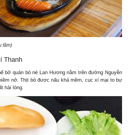
u tầm)
í Thanh
thể bở quán bò né Lan Hương nằm trên đường Nguyễn
niềm nở. Thịt bò được nấu khá mềm, cục xí mại to bự
t hài lòng
.