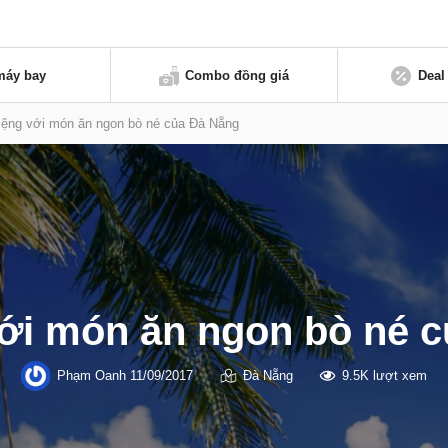
máy bay
Combo đồng giá
Deal
iệng với món ăn ngon bò né của Đà Nẵng
ới món ăn ngon bò né 
Phạm Oanh
11/09/2017
Đà Nẵng
9.5K lượt xem