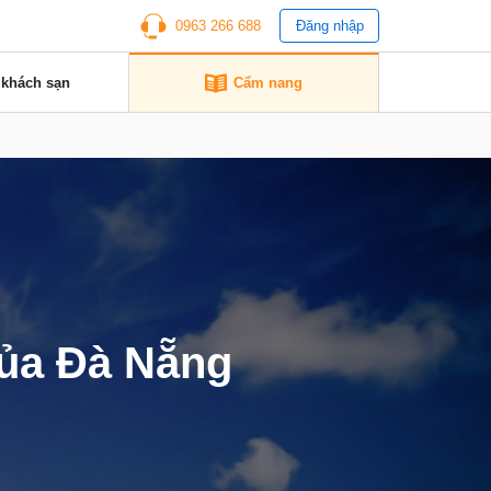
0963 266 688
Đăng nhập
 khách sạn
Cẩm nang
của Đà Nẵng