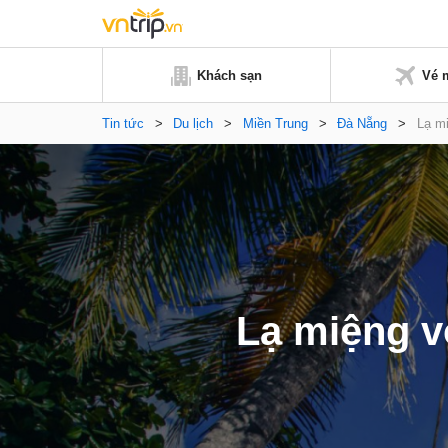
Khách sạn
Vé 
Tin tức
>
Du lịch
>
Miền Trung
>
Đà Nẵng
>
Lạ m
Lạ miệng v