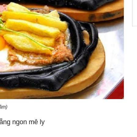
tầm)
ẵng ngon mê ly