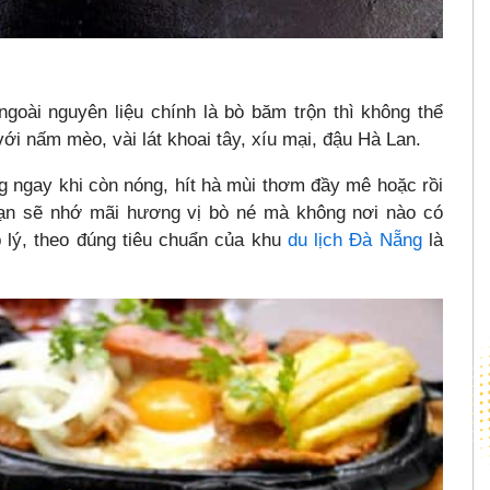
goài nguyên liệu chính là bò băm trộn thì không thể
với nấm mèo, vài lát khoai tây, xíu mại, đậu Hà Lan.
 ngay khi còn nóng, hít hà mùi thơm đầy mê hoặc rồi
bạn sẽ nhớ mãi hương vị bò né mà không nơi nào có
 lý, theo đúng tiêu chuẩn của khu
du lịch Đà Nẵng
là