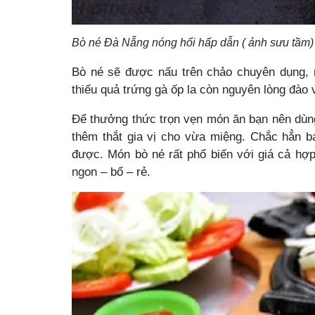
Bò né Đà Nẵng nóng hổi hấp dẫn ( ảnh sưu tầm)
Bò né sẽ được nấu trên chảo chuyên dụng, n
thiếu quả trứng gà ốp la còn nguyên lòng đào 
Để thưởng thức trọn vẹn món ăn bạn nên dùng
thêm thắt gia vị cho vừa miệng. Chắc hẳn 
được. Món bò né rất phổ biến với giá cả hợp
ngon – bổ – rẻ.