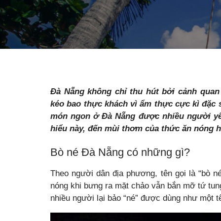
Đà Nẵng không chỉ thu hút bởi cảnh quan t
kéo bao thực khách vì ẩm thực cực kì đặc 
món ngon ở Đà Nẵng được nhiều người yêu 
hiểu này, đến mùi thơm của thức ăn nóng h
Bò né Đà Nẵng có những gì?
Theo người dân địa phương, tên gọi là “bò n
nóng khi bưng ra mặt chảo vẫn bắn mỡ tứ tung
nhiều người lại bảo “né” được dùng như một tê