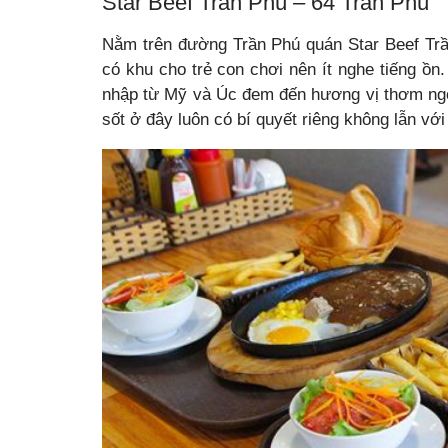
Star Beef Trần Phú – 64 Trần Phú
Nằm trên đường Trần Phú quán Star Beef Trầ
có khu cho trẻ con chơi nên ít nghe tiếng ồn.
nhập từ Mỹ và Úc đem đến hương vị thơm ngo
sốt ở đây luôn có bí quyết riêng không lẫn với