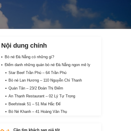
Nội dung chính
Bò né Đà Nẵng có những gì?
Điểm danh những quán bò né Đà Nẵng ngon mê ly
Star Beef Trần Phú – 64 Trần Phú
Bò né Lan Hương – 110 Nguyễn Chí Thanh
Quán Tân – 23/2 Đoàn Thị Điểm
An Thạnh Restaurant – 02 Lý Tự Trọng
Beefsteak 51 – 51 Mai Hắc Đế
Bò Né Khanh – 41 Hoàng Văn Thụ
Quán Vĩnh Tường – Beefsteak & Mì Ý – 325/1
Hùng Vương
Cần tìm khách sạn giá tốt