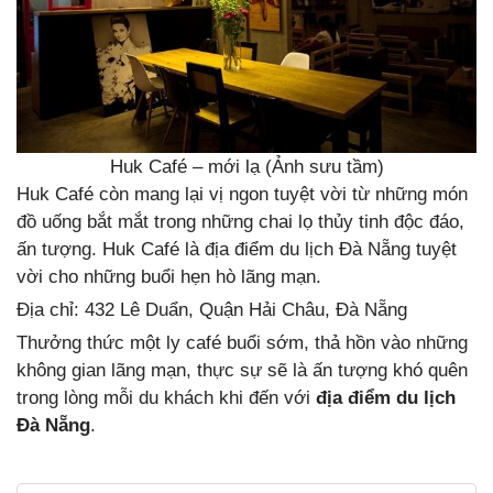
Huk Café – mới lạ (Ảnh sưu tầm)
Huk Café còn mang lại vị ngon tuyệt vời từ những món
đồ uống bắt mắt trong những chai lọ thủy tinh độc đáo,
ấn tượng. Huk Café là địa điểm du lịch Đà Nẵng tuyệt
vời cho những buổi hẹn hò lãng mạn.
Địa chỉ: 432 Lê Duẩn, Quận Hải Châu, Đà Nẵng
Thưởng thức một ly café buổi sớm, thả hồn vào những
không gian lãng mạn, thực sự sẽ là ấn tượng khó quên
trong lòng mỗi du khách khi đến với
địa điểm du lịch
Đà Nẵng
.