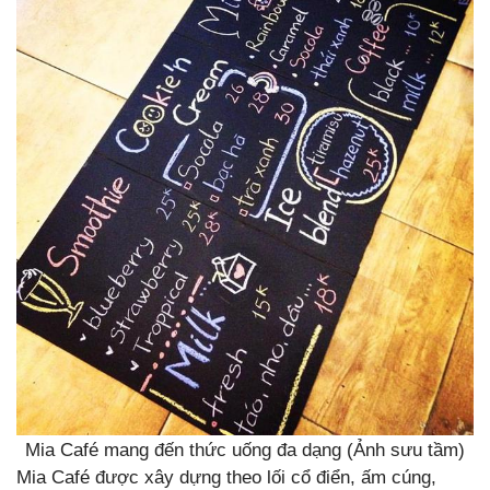
Mia Café mang đến thức uống đa dạng (Ảnh sưu tầm)
Mia Café được xây dựng theo lối cổ điển, ấm cúng,