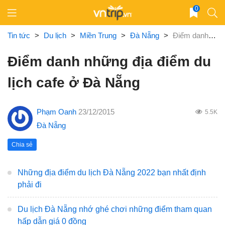
Skip
0
to
content
Tin tức
>
Du lịch
>
Miền Trung
>
Đà Nẵng
>
Điểm danh những địa điểm du lịch cafe ở Đà Nẵng
Điểm danh những địa điểm du
lịch cafe ở Đà Nẵng
Phạm Oanh
23/12/2015
5.5K
Đà Nẵng
Chia sẻ
Những địa điểm du lịch Đà Nẵng 2022 bạn nhất định
phải đi
Du lịch Đà Nẵng nhớ ghé chơi những điểm tham quan
hấp dẫn giá 0 đồng