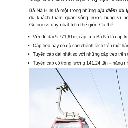
Bà Nà Hills là một trong những
địa điểm du 
du khách tham quan sông nước hùng vĩ nơi
Guinness duy nhất trên thế giới. Cụ thể:
Với độ dài 5.771,61m, cáp treo Bà Nà là cáp tre
Cáp treo này có độ cao chênh lệch trên một hàn
Tuyến cáp dài nhất so với những cáp treo trên 
Tuyến cáp có trọng lượng 141,24 tấn – nặng nhấ