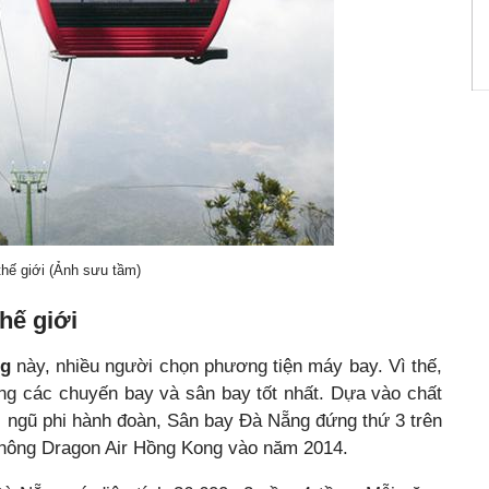
thế giới (Ảnh sưu tầm)
hế giới
ng
này, nhiều người chọn phương tiện máy bay. Vì thế,
ng các chuyến bay và sân bay tốt nhất. Dựa vào chất
i ngũ phi hành đoàn, Sân bay Đà Nẵng đứng thứ 3 trên
không Dragon Air Hồng Kong vào năm 2014.