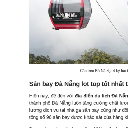
Cáp treo Bà Nà đạt 4 kỷ lục 
Sân bay Đà Nẵng lọt top tốt nhất t
Hiện nay, để đến với
địa điển du lịch Đà Nẵ
thành phố Đà Nẵng luôn tăng cường chất lượ
lượng dịch vụ tại nhà ga sân bay cũng như độ
tổng số 96 sân bay được khảo sát của hàng 