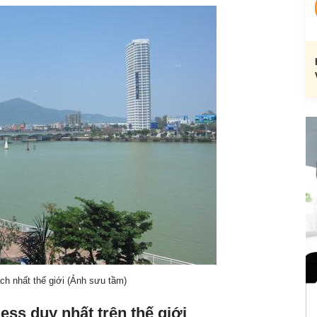
ch nhất thế giới (Ảnh sưu tầm)
ess duy nhất trên thế giới