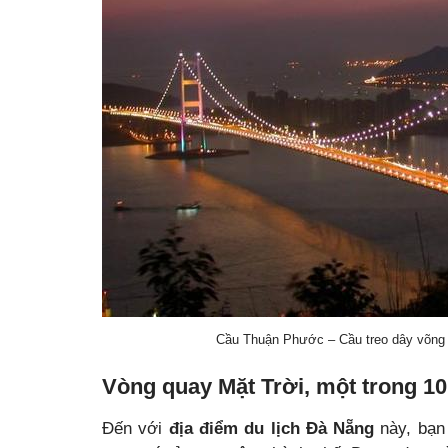
Cầu Thuận Phước – Cầu treo dây võng 
Vòng quay Mặt Trời, một trong 10
Đến với
địa điểm du lịch Đà Nẵng
này, bạn 