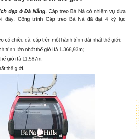
lịch đẹp ở Đà Nẵng
. Cáp treo Bà Nà có nhiệm vụ đưa
 đây. Công trình Cáp treo Bà Nà đã đạt 4 kỷ lục
o có chiều dài cáp trên một hành trình dài nhất thế giới;
h trình lớn nhất thế giới là 1.368,93m;
thế giới là 11.587m;
t thế giới.