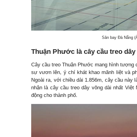
Sân bay Đà Nẵng (
Thuận Phước là cây cầu treo dây
Cây cầu treo Thuận Phước mang hình tượng c
sự vươn lên, ý chí khát khao mãnh liệt và
Ngoài ra, với chiều dài 1.856m, cây cầu này 
nhận là cây cầu treo dây võng dài nhất Việt
động cho thành phố.