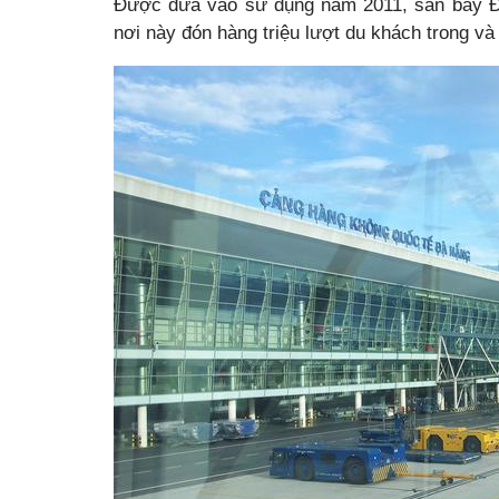
Được đưa vào sử dụng năm 2011, sân bay Đà
nơi này đón hàng triệu lượt du khách trong v