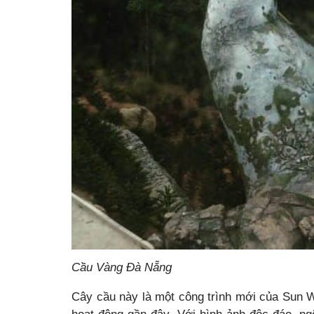
Cầu Vàng Đà Nẵng
Cây cầu này là một công trình mới của Sun W