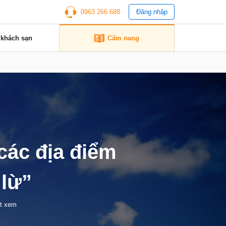
0963 266 688
Đăng nhập
 khách sạn
Cẩm nang
các địa điểm
 lừ”
ợt xem