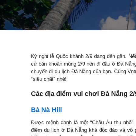
Kỳ nghỉ lễ Quốc khánh 2/9 đang đến gần. Nế
cứ băn khoăn mùng 2/9 nên đi đâu ở Đà Nẵng 
chuyến đi du lịch Đà Nẵng của bạn. Cùng Vnt
“siêu chất” nhé!
Các địa điểm vui chơi Đà Nẵng 2/
Bà Nà Hill
Được mệnh danh là một “Châu Âu thu nhỏ” nằ
điểm du lịch ở Đà Nẵng khá độc đáo và vô 