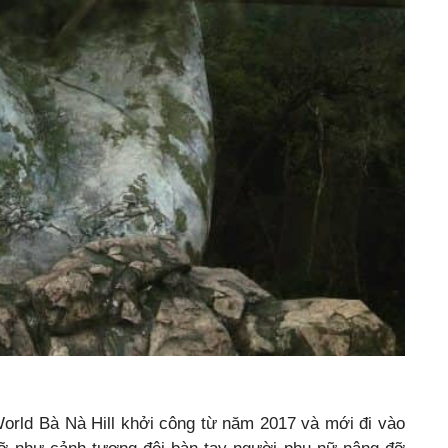
orld Bà Nà Hill khởi công từ năm 2017 và mới đi vào