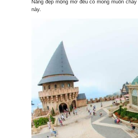
Nẵng đẹp mộng mơ đều có mong muốn cháy b
này.