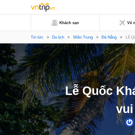
Khách sạn
Vé 
Tin tức
>
Du lịch
>
Miền Trung
>
Đà Nẵng
>
Lễ Qu
Lễ Quốc Khá
vui