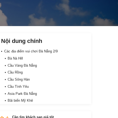
Nội dung chính
Các địa điểm vui chơi Đà Nẵng 2/9
Bà Nà Hill
Cầu Vàng Đà Nẵng
Cầu Rồng
Cầu Sông Hàn
Cầu Tình Yêu
Asia Park Đà Nẵng
Bãi biển Mỹ Khê
Bán đảo Sơn Trà
Đèo Hải Vân
Cần tìm khách sạn giá tốt