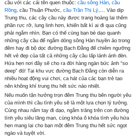
cầu với các cái tên quen thuộc:
cầu sông Hàn
,
cầu
Rồng
, cầu Thuận Phước,
cầu Trần Thị Lý
,… Vào dịp
Trung thu, các cây cầu này được trang hoàng lại thêm
phần rực rỡ, lung linh hơn, khiến bất kì ai đi qua cũng
phải ngắm nhìn. Bạn có thể cùng bạn bè dạo quanh
những cây cầu để ngắm dòng sông Hàn huyền ảo trong
đêm hay đi bộ dọc đường Bạch Đằng để chiêm ngưỡng
hết vẻ đẹp của tất cả những cây cầu lấp lánh ánh đèn.
Hứa hẹn nơi đây sẽ cho ra đời hàng ngàn bức ảnh “so
deep” đó! Tại khu vực đường Bạch Đằng còn diễn ra
nhiều hoạt động vui chơi, ca hát của các bạn trẻ tạo
nên không khí trung thu hết sức náo nhiệt.
Nếu muốn tận hưởng trọn đêm Trung thu bên người yêu
của mình thì cầu tình yêu sẽ là một lựa chọn lý tưởng.
Cùng nhau nắm tay đi dạo, ngắm trăng trên con đường
tình yêu siêu lãng mạn, cùng khóa ổ khóa tình yêu hứa
hẹn mang lại cho bạn một đêm Trung thu hết sức ngọt
ngào và tuyệt vời.