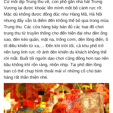
Cứ mỗi dịp Trung thu về, con phố gần nhà hát Trưng
Vương lại được khoác lên mình một bộ cánh rực rỡ.
Mặc dù không được đông đúc như Hàng Mã, Hà Nội
nhưng đây vẫn là điểm đến không thể bỏ qua trong mùa
Trung thu. Các cửa hàng bày bán đủ các loại đồ chơi
trung thu từ truyền thống cho đến hiện đại như đèn ông
sao, đèn kéo quân, mặt nạ, trống cơm, đèn lồng điện, ô
tô điều khiển từ xa,… Đến khi trời tối, cả khu phố trở
nên lung linh rực rỡ ánh đèn khiến du khách không thể
rời mắt. Buổi tối người dạo chơi cũng đông hơn tạo nên
bầu không khí rộn ràng, nhộn nhịp. Tại phố đèn lồng
bạn có thể chụp hình thoải mái vì những cô chú bán
hàng rất thân thiện nhé.