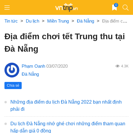
Skip
0
to
content
Tin tức
>
Du lịch
>
Miền Trung
>
Đà Nẵng
>
Địa điểm chơi tết Trung thu tại Đà Nẵng
Địa điểm chơi tết Trung thu tại
Đà Nẵng
Phạm Oanh
03/07/2020
4.3K
Đà Nẵng
Chia sẻ
Những địa điểm du lịch Đà Nẵng 2022 bạn nhất định
phải đi
Du lịch Đà Nẵng nhớ ghé chơi những điểm tham quan
hấp dẫn giá 0 đồng