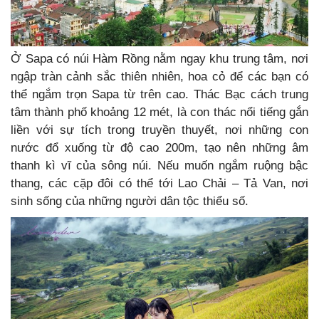
Ở Sapa có núi Hàm Rồng nằm ngay khu trung tâm, nơi
ngập tràn cảnh sắc thiên nhiên, hoa cỏ để các bạn có
thể ngắm trọn Sapa từ trên cao. Thác Bạc cách trung
tâm thành phố khoảng 12 mét, là con thác nổi tiếng gắn
liền với sự tích trong truyền thuyết, nơi những con
nước đổ xuống từ độ cao 200m, tạo nên những âm
thanh kì vĩ của sông núi. Nếu muốn ngắm ruộng bậc
thang, các cặp đôi có thể tới Lao Chải – Tả Van, nơi
sinh sống của những người dân tộc thiểu số.