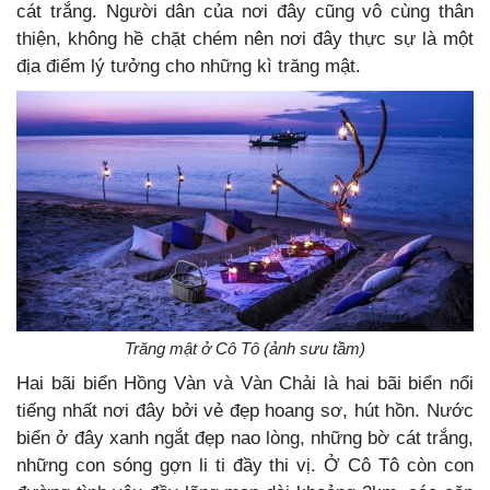
cát trắng. Người dân của nơi đây cũng vô cùng thân
thiện, không hề chặt chém nên nơi đây thực sự là một
địa điểm lý tưởng cho những kì trăng mật.
Trăng mật ở Cô Tô (ảnh sưu tầm)
Hai bãi biển Hồng Vàn và Vàn Chải là hai bãi biển nổi
tiếng nhất nơi đây bởi vẻ đẹp hoang sơ, hút hồn. Nước
biển ở đây xanh ngắt đẹp nao lòng, những bờ cát trắng,
những con sóng gợn li ti đầy thi vị. Ở Cô Tô còn con