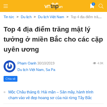
Skip
0
to
content
Tin tức
>
Du lịch
>
Du lịch Việt Nam
>
Top 4 địa điểm trăng mật lý tưởng ở miền Bắc cho các cặp uyên ương
Top 4 địa điểm trăng mật lý
tưởng ở miền Bắc cho các cặp
uyên ương
Phạm Oanh
30/10/2019
4.0K
Du lịch Việt Nam
,
Sa Pa
Chia sẻ
Mộc Châu tháng 6: Hái mận – Săn mây, hành trình
chạm vào vẻ đẹp hoang sơ của núi rừng Tây Bắc