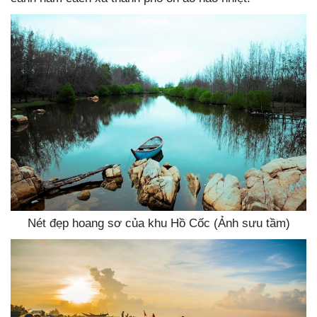
Nét đẹp hoang sơ của khu Hồ Cốc (Ảnh sưu tầm)