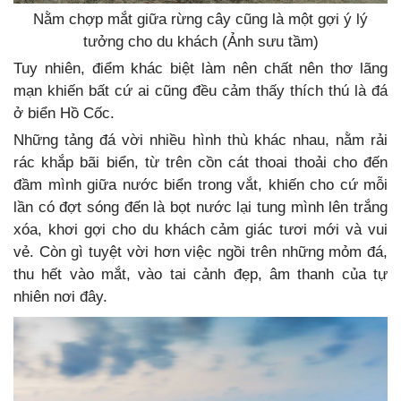
Nằm chợp mắt giữa rừng cây cũng là một gợi ý lý
tưởng cho du khách (Ảnh sưu tầm)
Tuy nhiên, điểm khác biệt làm nên chất nên thơ lãng
mạn khiến bất cứ ai cũng đều cảm thấy thích thú là đá
ở biển Hồ Cốc.
Những tảng đá vời nhiều hình thù khác nhau, nằm rải
rác khắp bãi biển, từ trên cồn cát thoai thoải cho đến
đầm mình giữa nước biển trong vắt, khiến cho cứ mỗi
lần có đợt sóng đến là bọt nước lại tung mình lên trắng
xóa, khơi gợi cho du khách cảm giác tươi mới và vui
vẻ. Còn gì tuyệt vời hơn việc ngồi trên những mỏm đá,
thu hết vào mắt, vào tai cảnh đẹp, âm thanh của tự
nhiên nơi đây.