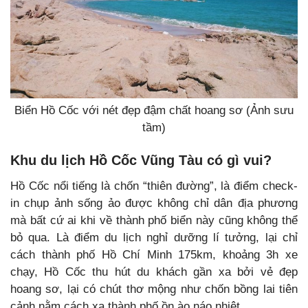
Biển Hồ Cốc với nét đẹp đậm chất hoang sơ (Ảnh sưu
tầm)
Khu du lịch Hồ Cốc Vũng Tàu có gì vui?
Hồ Cốc nổi tiếng là chốn “thiên đường”, là điểm check-
in chụp ảnh sống ảo được không chỉ dân địa phương
mà bất cứ ai khi về thành phố biển này cũng không thể
bỏ qua. Là điểm du lịch nghỉ dưỡng lí tưởng, lại chỉ
cách thành phố Hồ Chí Minh 175km, khoảng 3h xe
chạy, Hồ Cốc thu hút du khách gần xa bởi vẻ đẹp
hoang sơ, lại có chút thơ mộng như chốn bồng lai tiên
cảnh nằm cách xa thành phố ồn ào náo nhiệt.