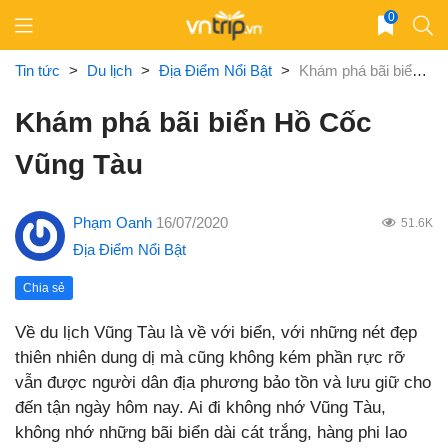
Skip
0
to
content
Tin tức
>
Du lịch
>
Địa Điểm Nổi Bật
>
Khám phá bãi biển Hồ Cốc Vũng Tàu
Khám phá bãi biển Hồ Cốc
Vũng Tàu
Phạm Oanh
16/07/2020
51.6K
Địa Điểm Nổi Bật
Chia sẻ
Về du lịch Vũng Tàu là về với biển, với những nét đẹp
thiên nhiên dung dị mà cũng không kém phần rực rỡ
vẫn được người dân địa phương bảo tồn và lưu giữ cho
đến tận ngày hôm nay. Ai đi không nhớ Vũng Tàu,
không nhớ những bãi biển dài cát trắng, hàng phi lao