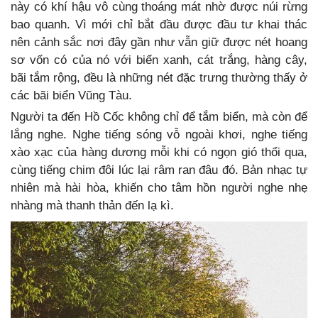
này có khí hậu vô cùng thoáng mát nhờ được núi rừng
bao quanh. Vì mới chỉ bắt đầu được đầu tư khai thác
nên cảnh sắc nơi đây gần như vẫn giữ được nét hoang
sơ vốn có của nó với biển xanh, cát trắng, hàng cây,
bãi tắm rộng, đều là những nét đặc trưng thường thấy ở
các bãi biển Vũng Tàu.
Người ta đến Hồ Cốc không chỉ để tắm biển, mà còn để
lắng nghe. Nghe tiếng sóng vỗ ngoài khơi, nghe tiếng
xào xạc của hàng dương mỗi khi có ngọn gió thổi qua,
cùng tiếng chim đôi lúc lại râm ran đâu đó. Bản nhạc tự
nhiên mà hài hòa, khiến cho tâm hồn người nghe nhẹ
nhàng mà thanh thản đến lạ kì.