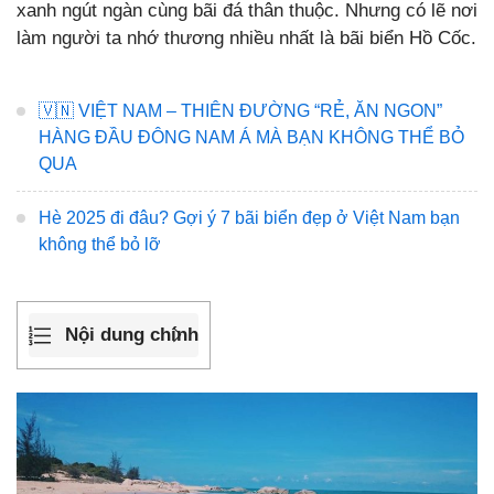
xanh ngút ngàn cùng bãi đá thân thuộc. Nhưng có lẽ nơi
làm người ta nhớ thương nhiều nhất là bãi biển Hồ Cốc.
🇻🇳 VIỆT NAM – THIÊN ĐƯỜNG “RẺ, ĂN NGON”
HÀNG ĐẦU ĐÔNG NAM Á MÀ BẠN KHÔNG THỂ BỎ
QUA
Hè 2025 đi đâu? Gợi ý 7 bãi biển đẹp ở Việt Nam bạn
không thể bỏ lỡ
Nội dung chính