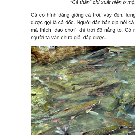
“Cá thần” chỉ xuất hiện ở mộ
Cá có hình dáng giống cá trôi, vảy đen, lư
được gọi là cá dốc. Người dân bản địa nói cá 
mà thích “dạo chơi” khi trời đổ nắng to. Có 
người ta vẫn chưa giải đáp được.