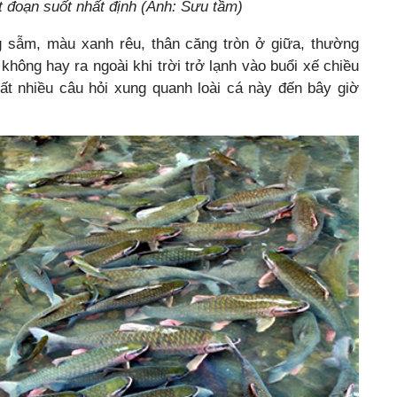
t đoạn suốt nhất định (Ảnh: Sưu tầm)
ng sẫm, màu xanh rêu, thân căng tròn ở giữa, thường
không hay ra ngoài khi trời trở lạnh vào buổi xế chiều
rất nhiều câu hỏi xung quanh loài cá này đến bây giờ