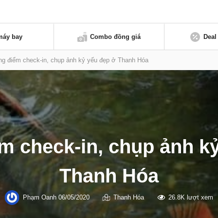
máy bay
Combo đồng giá
Deal
g điểm check-in, chụp ảnh kỷ yếu đẹp ở Thanh Hóa
 check-in, chụp ảnh k
Thanh Hóa
Phạm Oanh
06/05/2020
Thanh Hóa
26.8K lượt xem