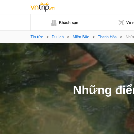
Khách sạn
Vé 
Tin tức
>
Du lịch
>
Miền Bắc
>
Thanh Hóa
>
Nhữn
Những điểm