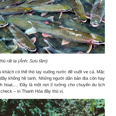
thù rất lạ (Ảnh: Sưu tầm)
 khách có thể thò tay xuống nước để vuốt ve cá. Mặc
đây không hề tanh. Những người dân bản địa còn hay
nh hoạt,… Đây là một nơi lí tưởng cho chuyến du lịch
check – in Thanh Hóa đầy thú vị.