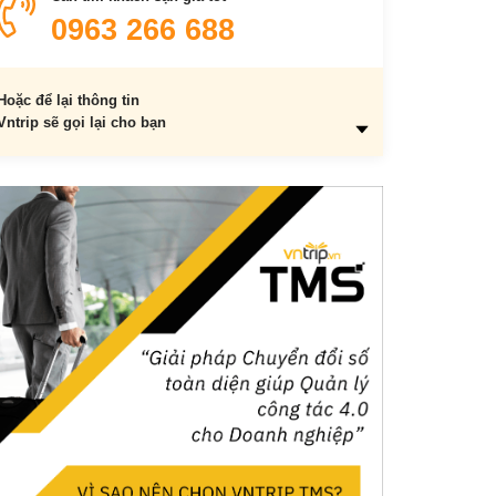
Kho Mường
0963 266 688
Đền Bà Triệu
Núi Hàm Rồng
Hoặc để lại thông tin
Động Long Quang
Vntrip sẽ gọi lại cho bạn
Bãi biển Quảng Nham
Động Tiên Sơn
Bãi biển Vinh Sơn
Bãi biển Hải Tiến
Bản Thái đen
Bãi Đông
Làng thuốc lào Thanh Hóa
Chợ phiên Phố Đòn