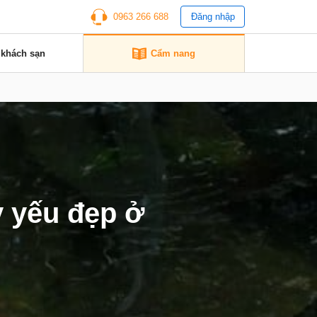
0963 266 688
Đăng nhập
 khách sạn
Cẩm nang
ỷ yếu đẹp ở