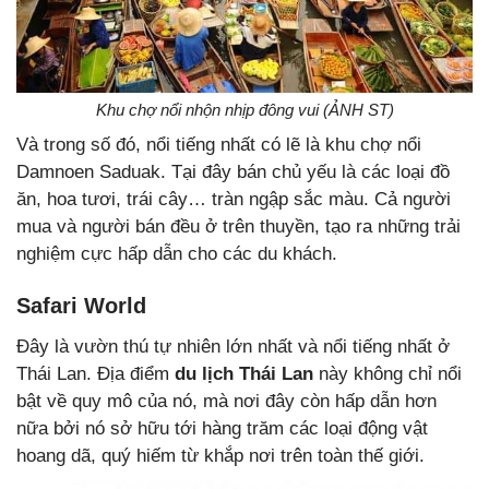
Khu chợ nổi nhộn nhịp đông vui (ẢNH ST)
Và trong số đó, nổi tiếng nhất có lẽ là khu chợ nổi
Damnoen Saduak. Tại đây bán chủ yếu là các loại đồ
ăn, hoa tươi, trái cây… tràn ngập sắc màu. Cả người
mua và người bán đều ở trên thuyền, tạo ra những trải
nghiệm cực hấp dẫn cho các du khách.
Safari World
Đây là vườn thú tự nhiên lớn nhất và nổi tiếng nhất ở
Thái Lan. Địa điểm
du lịch Thái Lan
này không chỉ nổi
bật về quy mô của nó, mà nơi đây còn hấp dẫn hơn
nữa bởi nó sở hữu tới hàng trăm các loại động vật
hoang dã, quý hiếm từ khắp nơi trên toàn thế giới.