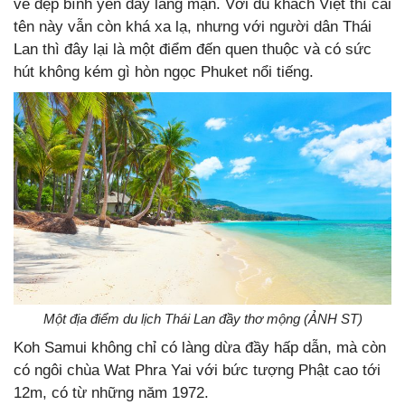
vẻ đẹp bình yên đầy lãng mạn. Với du khách Việt thì cái
tên này vẫn còn khá xa lạ, nhưng với người dân Thái
Lan thì đây lại là một điểm đến quen thuộc và có sức
hút không kém gì hòn ngọc Phuket nổi tiếng.
Một địa điểm du lịch Thái Lan đầy thơ mộng (ẢNH ST)
Koh Samui không chỉ có làng dừa đầy hấp dẫn, mà còn
có ngôi chùa Wat Phra Yai với bức tượng Phật cao tới
12m, có từ những năm 1972.