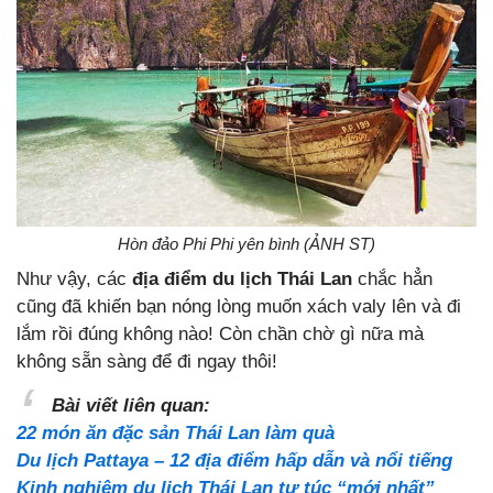
Hòn đảo Phi Phi yên bình (ẢNH ST)
Như vậy, các
địa điểm du lịch Thái Lan
chắc hẳn
cũng đã khiến bạn nóng lòng muốn xách valy lên và đi
lắm rồi đúng không nào! Còn chần chờ gì nữa mà
không sẵn sàng để đi ngay thôi!
Bài viết liên quan:
22 món ăn đặc sản Thái Lan làm quà
Du lịch Pattaya – 12 địa điểm hấp dẫn và nổi tiếng
Kinh nghiệm du lịch Thái Lan tự túc “mới nhất”