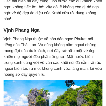
Các bãi biển tại đây cũng luôn được các du khách khen
ngợi không tiếc lời, bởi vậy có lẽ không còn gì để nghi
ngờ về độ đẹp ảo diệu của Krabi nữa rồi đúng không
nào!
Vịnh Phang Nga
Vịnh Phang Nga thuộc về hòn đảo ngọc Phuket nổi
tiếng của Thái Lan. Và cũng không nằm ngoài những
mong đợi của du khách, nơi đây sở hữu một vẻ đẹp
khiến mọi người đều phải sững sờ. Mặt nước biển
trong xanh cùng với vô vàn các khối núi đá nằm rải rác
ngoài biển tạo ra một khung cảnh vừa lãng mạn, lại vừa
hoang sơ đầy quyến rũ.