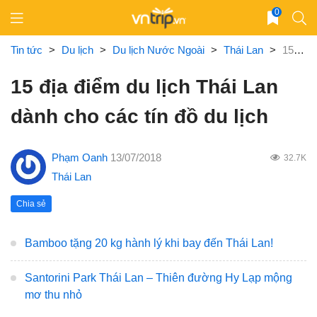
Skip
0
to
content
Tin tức
>
Du lịch
>
Du lịch Nước Ngoài
>
Thái Lan
>
15 địa điểm du lịch Thái Lan dành cho các tín đồ du lịch
15 địa điểm du lịch Thái Lan
dành cho các tín đồ du lịch
Phạm Oanh
13/07/2018
32.7K
Thái Lan
Chia sẻ
Bamboo tặng 20 kg hành lý khi bay đến Thái Lan!
Santorini Park Thái Lan – Thiên đường Hy Lạp mộng
mơ thu nhỏ