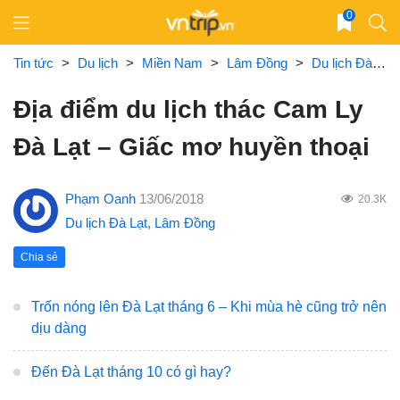
Skip
0
to
content
Tin tức
>
Du lịch
>
Miền Nam
>
Lâm Đồng
>
Du lịch Đà Lạt
Địa điểm du lịch thác Cam Ly
Đà Lạt – Giấc mơ huyền thoại
Phạm Oanh
13/06/2018
20.3K
Du lịch Đà Lạt
,
Lâm Đồng
Chia sẻ
Trốn nóng lên Đà Lạt tháng 6 – Khi mùa hè cũng trở nên
dịu dàng
Đến Đà Lạt tháng 10 có gì hay?