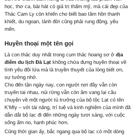
học, thơ ca, bài hát có giá trị thẩm mỹ, mà cái đẹp của
Thác Cam Ly còn khiến cho biết bao tâm hồn thanh
khiết, du ngoạn, lánh đời cũng phải rung động, yêu
mến.
Huyền thoại một tên gọi
Là con thác duy nhất trong cụm thác hoang sơ ở
địa
điểm du lịch Đà Lạt
không chứa đựng huyền thoại về
tình yêu đôi lứa mà là truyền thuyết của lòng biết ơn,
sự tưởng nhớ.
Cho đến tận ngày nay, con người nơi đây vẫn còn
truyền tai nhau, núi rừng vẫn còn âm vang lại câu
chuyện về một người tù trưởng của bộ tộc Lạt có tên
K’Mly – với tài năng, trí tuệ và kinh nghiệm của mình đã
dẫn dắt bộ lạc đi đến những ngày tươi sáng, với cuộc
sống ấm no, hạnh phúc hơn.
Cũng thời gian ấy, bắc ngang qua bộ lạc có một dòng