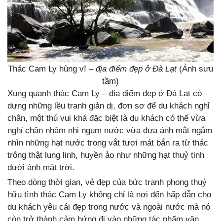
Thác Cam Ly hùng vĩ –
địa điểm đẹp ở Đà Lạt
(Ảnh sưu
tầm)
Xung quanh thác Cam Ly – địa điểm đẹp ở Đà Lạt có
dựng những lều tranh giản dị, đơn sơ để du khách nghỉ
chân, một thú vui khá đặc biệt là du khách có thể vừa
nghỉ chân nhâm nhi ngụm nước vừa đưa ánh mắt ngắm
nhìn những hạt nước trong vắt tươi mát bắn ra từ thác
trông thật lung linh, huyền ảo như những hạt thuỷ tinh
dưới ánh mặt trời.
Theo dòng thời gian, vẻ đẹp của bức tranh phong thuỷ
hữu tình thác Cam Ly không chỉ là nơi đến hấp dẫn cho
du khách yêu cái đẹp trong nước và ngoài nước mà nó
còn trở thành cảm hứng đi vào những tác phẩm văn