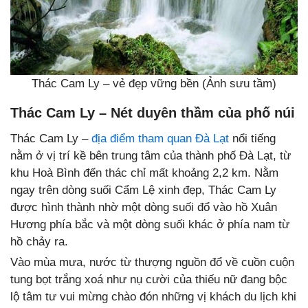
Thác Cam Ly – vẻ đẹp vững bền (Ảnh sưu tầm)
Thác Cam Ly – Nét duyên thầm của phố núi
Thác Cam Ly –
địa điểm tham quan Đà Lạt
nổi tiếng
nằm ở vị trí kề bên trung tâm của thành phố Đà Lạt, từ
khu Hoà Bình đến thác chỉ mất khoảng 2,2 km. Nằm
ngay trên dòng suối Cẩm Lệ xinh đẹp, Thác Cam Ly
được hình thành nhờ một dòng suối đổ vào hồ Xuân
Hương phía bắc và một dòng suối khác ở phía nam từ
hồ chảy ra.
Vào mùa mưa, nước từ thượng nguồn đổ về cuồn cuộn
tung bọt trắng xoá như nụ cười của thiếu nữ đang bộc
lộ tâm tư vui mừng chào đón những vị khách du lịch khi