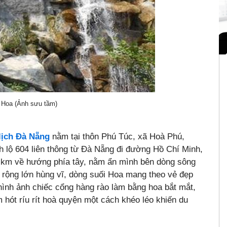
i Hoa (Ảnh sưu tầm)
lịch Đà Nẵng
nằm tại thôn Phú Túc, xã Hoà Phú,
 lộ 604 liên thông từ Đà Nẵng đi đường Hồ Chí Minh,
 km về hướng phía tây, nằm ẩn mình bên dòng sông
n rộng lớn hùng vĩ, dòng suối Hoa mang theo vẻ đẹp
hình ảnh chiếc cổng hàng rào làm bằng hoa bắt mắt,
m hót ríu rít hoà quyện một cách khéo léo khiến du