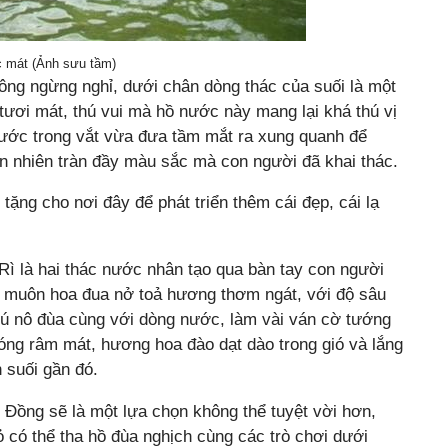
 mát (Ảnh sưu tầm)
ng ngừng nghỉ, dưới chân dòng thác của suối là một
tươi mát, thú vui mà hồ nước này mang lại khá thú vị
nước trong vắt vừa đưa tầm mắt ra xung quanh để
n nhiên tràn đầy màu sắc mà con người đã khai thác.
ặng cho nơi đây để phát triển thêm cái đẹp, cái lạ
 là hai thác nước nhân tạo qua bàn tay con người
 muôn hoa đua nở toả hương thơm ngát, với độ sâu
thú nô đùa cùng với dòng nước, làm vài ván cờ tướng
óng râm mát, hương hoa đào dạt dào trong gió và lắng
n suối gần đó.
Đồng sẽ là một lựa chọn không thể tuyệt vời hơn,
ỏ có thể tha hồ đùa nghịch cùng các trò chơi dưới