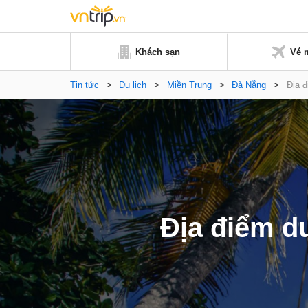
Khách sạn
Vé 
Tin tức
>
Du lịch
>
Miền Trung
>
Đà Nẵng
>
Địa đ
Địa điểm du