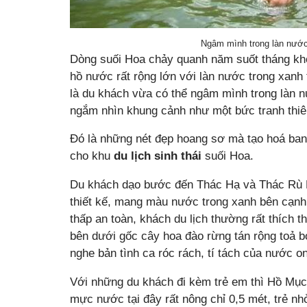
Ngâm mình trong làn nước
Dòng suối Hoa chảy quanh năm suốt tháng khô
hồ nước rất rộng lớn với làn nước trong xanh 
là du khách vừa có thể ngâm mình trong làn 
ngắm nhìn khung cảnh như một bức tranh thiê
Đó là những nét đẹp hoang sơ mà tạo hoá ban t
cho khu
du lịch sinh thái
suối Hoa.
Du khách dạo bước đến Thác Hạ và Thác Rù Rì
thiết kế, mang màu nước trong xanh bên cạnh
thấp an toàn, khách du lịch thường rất thích 
bên dưới gốc cây hoa đào rừng tán rộng toả b
nghe bản tình ca róc rách, tí tách của nước o
Với những du khách đi kèm trẻ em thì Hồ Mục 
mực nước tại đây rất nông chỉ 0,5 mét, trẻ nh