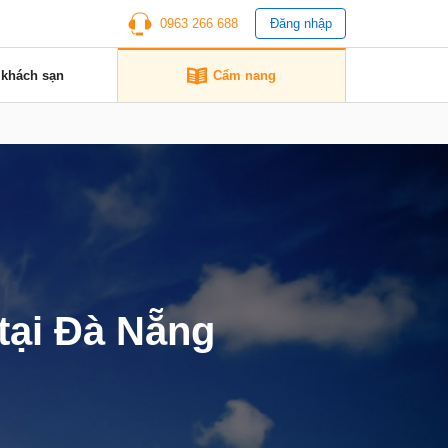
0963 266 688
Đăng nhập
 khách sạn
Cẩm nang
 tại Đà Nẵng