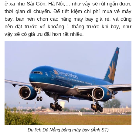
ở xa như Sài Gòn, Hà Nội,… như vậy sẽ rút ngắn được
thời gian di chuyển. Để tiết kiệm chi phí mua vé máy
bay, bạn nên chọn các hãng máy bay giá rẻ, và cũng
nên đặt trước vé khoảng 1 tháng trước khi bay, như
vậy sẽ có giá ưu đãi hơn rất nhiều.
Du lịch Đà Nẵng bằng máy bay (Ảnh ST)