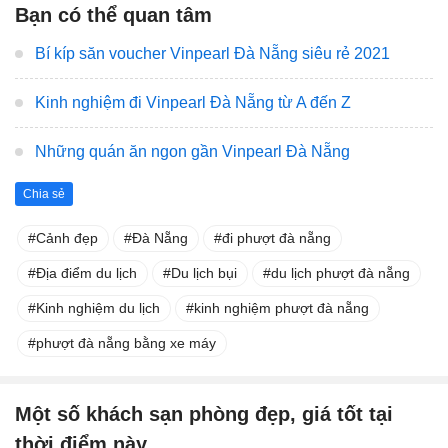
Bạn có thể quan tâm
Bí kíp săn voucher Vinpearl Đà Nẵng siêu rẻ 2021
Kinh nghiệm đi Vinpearl Đà Nẵng từ A đến Z
Những quán ăn ngon gần Vinpearl Đà Nẵng
Chia sẻ
Cảnh đẹp
Đà Nẵng
đi phượt đà nẵng
Địa điểm du lịch
Du lịch bụi
du lịch phượt đà nẵng
Kinh nghiệm du lịch
kinh nghiệm phượt đà nẵng
phượt đà nẵng bằng xe máy
Một số khách sạn phòng đẹp, giá tốt tại
thời điểm này