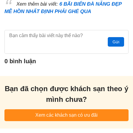
Xem thêm bài viết:
6 BÃI BIỂN ĐÀ NẴNG ĐẸP
MÊ HỒN NHẤT ĐỊNH PHẢI GHÉ QUA
Gửi
0 bình luận
Bạn đã chọn được khách sạn theo ý
mình chưa?
Xem các khách sạn có ưu đãi