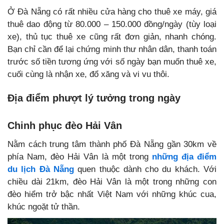
Ở Đà Nẵng có rất nhiều cửa hàng cho thuê xe máy, giá
thuê dao động từ 80.000 – 150.000 đồng/ngày (tùy loại
xe), thủ tục thuê xe cũng rất đơn giản, nhanh chóng.
Bạn chỉ cần để lại chứng minh thư nhân dân, thanh toán
trước số tiền tương ứng với số ngày bạn muốn thuê xe,
cuối cùng là nhận xe, đổ xăng và vi vu thôi.
Địa điểm phượt lý tưởng trong ngày
Chinh phục đèo Hải Vân
Nằm cách trung tâm thành phố Đà Nẵng gần 30km về
phía Nam, đèo Hải Vân là một trong
những địa điểm
du lịch Đà Nẵng
quen thuộc dành cho du khách. Với
chiều dài 21km, đèo Hải Vân là một trong những con
đèo hiểm trở bậc nhất Việt Nam với những khúc cua,
khúc ngoặt tử thần.