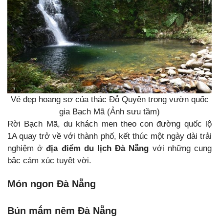
Vẻ đẹp hoang sơ của thác Đỗ Quyên trong vườn quốc
gia Bạch Mã (Ảnh sưu tầm)
Rời Bạch Mã, du khách men theo con đường quốc lộ
1A quay trở về với thành phố, kết thúc một ngày dài trải
nghiệm ở
địa điểm du lịch Đà Nẵng
với những cung
bậc cảm xúc tuyệt vời.
Món ngon Đà Nẵng
Bún mắm nêm Đà Nẵng