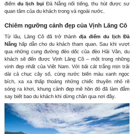
điểm
du lịch bụi
Đà Nẵng nổi tiếng, thu hút được sự
quan tâm của du khách trong và ngoài nước.
Chiêm ngưỡng cảnh đẹp của Vịnh Lăng Cô
Từ lâu, Lăng Cô đã trở thành
địa điểm du lịch Đà
Nẵng
hấp dẫn cho du khách tham quan. Sau khi vượt
qua những cung đường đèo dốc của đèo Hải Vân, du
khách sẽ đến được Vịnh Lăng Cô – một trong những
vịnh đẹp nhất của Việt Nam. Với bãi cát trắng mịn trải
dài cả chục cây số, cùng nước biển màu xanh ngọc
bích, xa xa thấp thoáng những chiếc thuyền nhỏ rẽ
sóng ra khơi, khung cảnh đẹp mê hồn đó đã làm đắm
say biết bao du khách khi dừng chân qua nơi đây.