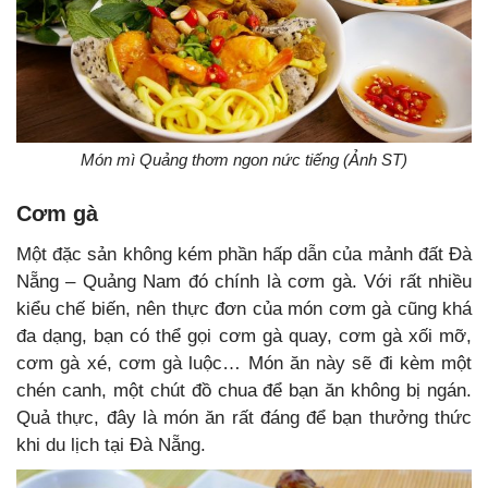
Món mì Quảng thơm ngon nức tiếng (Ảnh ST)
Cơm gà
Một đặc sản không kém phần hấp dẫn của mảnh đất Đà
Nẵng – Quảng Nam đó chính là cơm gà. Với rất nhiều
kiểu chế biến, nên thực đơn của món cơm gà cũng khá
đa dạng, bạn có thể gọi cơm gà quay, cơm gà xối mỡ,
cơm gà xé, cơm gà luộc… Món ăn này sẽ đi kèm một
chén canh, một chút đồ chua để bạn ăn không bị ngán.
Quả thực, đây là món ăn rất đáng để bạn thưởng thức
khi du lịch tại Đà Nẵng.