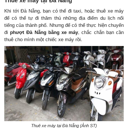
Thuê xe máy tại Đà Nẵng
Khi tới Đà Nẵng, bạn có thể đi taxi, hoặc thuê xe máy
để có thể tự đi thăm thú những địa điểm du lịch nổi
tiếng của thành phố. Nhưng để có thể thực hiện chuyến
đi
phượt Đà Nẵng bằng xe máy
, chắc chắn bạn cần
thuê cho mình một chiếc xe máy rồi.
Thuê xe máy tại Đà Nẵng (Ảnh ST)