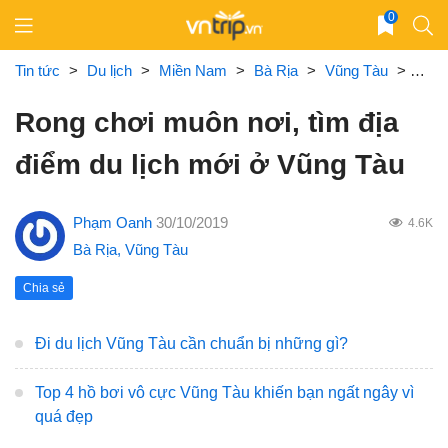
Skip
0
to
content
Tin tức
>
Du lịch
>
Miền Nam
>
Bà Rịa
>
Vũng Tàu
>
Rong
Rong chơi muôn nơi, tìm địa
điểm du lịch mới ở Vũng Tàu
Phạm Oanh
30/10/2019
4.6K
Bà Rịa
,
Vũng Tàu
Chia sẻ
Đi du lịch Vũng Tàu cần chuẩn bị những gì?
Top 4 hồ bơi vô cực Vũng Tàu khiến bạn ngất ngây vì
quá đẹp