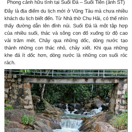
Phong cảnh hữu tình tại Suối Đá – Suối Tiên (ảnh ST)
Đây là địa điểm du lịch mới ở Vũng Tàu mà chưa nhiều
khách du lịch biết đến.
Từ Nhà thờ Chu Hải, có thể nhìn
thấy đường dẫn lên đỉnh núi. Suối Đá là một tập hợp
của nhiều suối, thác và sông con đổ xuống từ độ cao
vài trăm mét. Chảy qua những dốc, dòng nước tạo
thành những con thác nhỏ, chảy xiết. Khi qua những
khe đá ít dốc hơn, dòng nước là những con suối róc
rách.