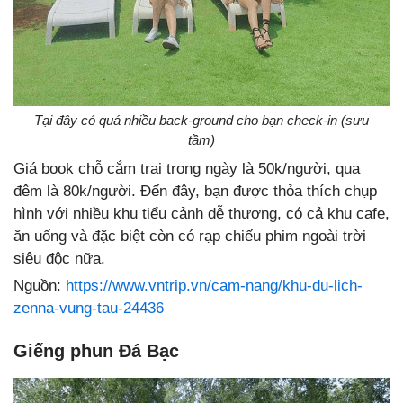
Tại đây có quá nhiều back-ground cho bạn check-in (sưu
tầm)
Giá book chỗ cắm trại trong ngày là 50k/người, qua
đêm là 80k/người. Đến đây, bạn được thỏa thích chụp
hình với nhiều khu tiểu cảnh dễ thương, có cả khu cafe,
ăn uống và đặc biệt còn có rạp chiếu phim ngoài trời
siêu độc nữa.
Nguồn:
https://www.vntrip.vn/cam-nang/khu-du-lich-
zenna-vung-tau-24436
Giếng phun Đá Bạc