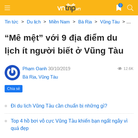
Skip
0
to
content
Tin tức
>
Du lịch
>
Miền Nam
>
Bà Rịa
>
Vũng Tàu
>
“Mê m
“Mê mệt” với 9 địa điểm du
lịch ít người biết ở Vũng Tàu
Phạm Oanh
30/10/2019
12.6K
Bà Rịa
,
Vũng Tàu
Chia sẻ
Đi du lịch Vũng Tàu cần chuẩn bị những gì?
Top 4 hồ bơi vô cực Vũng Tàu khiến bạn ngất ngây vì
quá đẹp