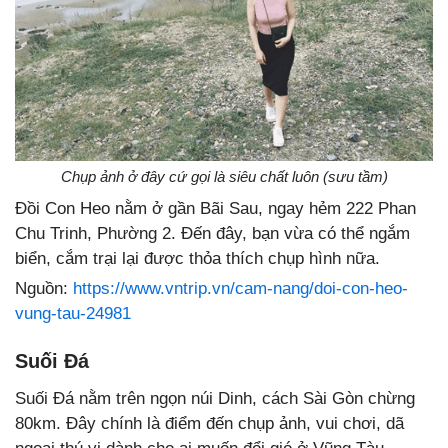
Chụp ảnh ở đây cứ gọi là siêu chất luôn (sưu tầm)
Đồi Con Heo nằm ở gần Bãi Sau, ngay hẻm 222 Phan
Chu Trinh, Phường 2. Đến đây, bạn vừa có thể ngắm
biển, cắm trại lại được thỏa thích chụp hình nữa.
Nguồn:
https://www.vntrip.vn/cam-nang/doi-con-heo-
vung-tau-24981
Suối Đá
Suối Đá nằm trên ngọn núi Dinh, cách Sài Gòn chừng
80km. Đây chính là điểm đến chụp ảnh, vui chơi, dã