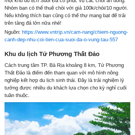
một khu du lịch Suối Đá có phục vụ các chòi ăn uống.
Nhóm bạn có thể thuê chòi với giá 100k/chòi/10 người.
Nếu không thích bạn cũng có thể thự mang bạt để trải
trên tảng đá lớn nữa nhé!
Nguồn:
https://www.vntrip.vn/cam-nang/chiem-nguong-
canh-dep-nhu-coi-tien-cua-suoi-da-o-vung-tau-557
Khu du lịch Tứ Phương Thất Đảo
Cách trung tâm TP. Bà Rịa khoảng 8 km, Tứ Phương
Thất Đảo là điểm đến tham quan với mô hình nông
nghiệp kết hợp du lịch sinh thái. Đây là trải nghiệm lý
tưởng được nhiều du khách lựa chọn cho kỳ nghỉ cuối
tuần thuộc.