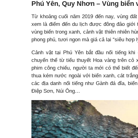
Phú Yên, Quy Nhơn – Vùng biển 
Từ khoảng cuối năm 2019 đến nay, vùng đất
xem là điểm đến du lịch được đông đảo giới 
vùng biển trong xanh, cảnh vật thiên nhiên h
phong phú, tươi ngon mà giá cả lại “siêu hợp l
Cảnh vật tại Phú Yên bắt đầu nổi tiếng kh
chuyển thể từ tiểu thuyết Hoa vàng trên cỏ
phim công chiếu, người ta mới có thể biết đ
thua kém nước ngoài với biển xanh, cát trắn
các địa danh nổi tiếng như Gành đá đỉa, b
Điệp Sơn, Núi Ông…