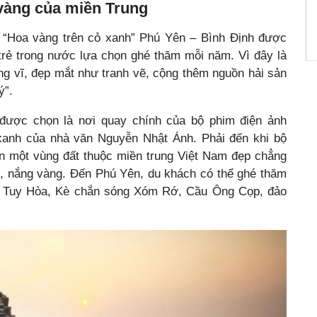
vàng của miền Trung
 “Hoa vàng trên cỏ xanh” Phú Yên – Bình Định được
trẻ trong nước lựa chọn ghé thăm mỗi năm. Vì đây là
ùng vĩ, đẹp mắt như tranh vẽ, cộng thêm nguồn hải sản
ý”.
i được chọn là nơi quay chính của bộ phim điện ảnh
 xanh của nhà văn Nguyễn Nhật Ánh. Phải đến khi bộ
ến một vùng đất thuộc miền trung Việt Nam đẹp chẳng
g, nắng vàng. Đến Phú Yên, du khách có thể ghé thăm
iển Tuy Hòa, Kè chắn sóng Xóm Rớ, Cầu Ông Cọp, đảo