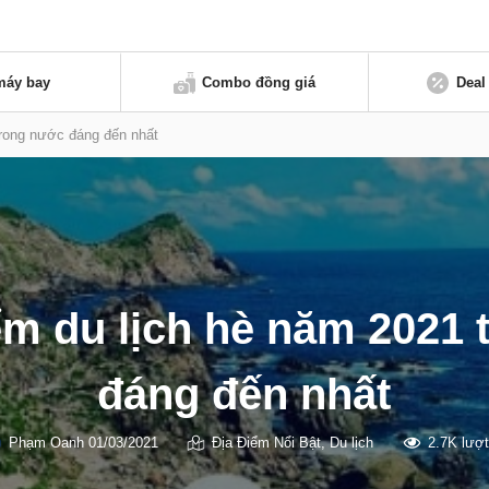
máy bay
Combo đồng giá
Deal
trong nước đáng đến nhất
ểm du lịch hè năm 2021
đáng đến nhất
Phạm Oanh
01/03/2021
Địa Điểm Nổi Bật
,
Du lịch
2.7K lượ