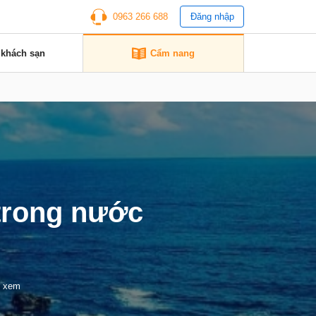
0963 266 688
Đăng nhập
 khách sạn
Cẩm nang
 trong nước
t xem