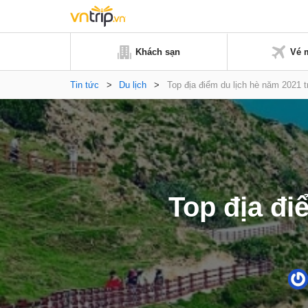
Khách sạn
Vé 
Tin tức
>
Du lịch
>
Top địa điểm du lịch hè năm 2021 
Top địa đi