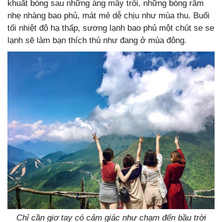
khuất bóng sau những áng mây trôi, những bóng râm
nhẹ nhàng bao phủ, mát mẻ dễ chịu như mùa thu. Buổi
tối nhiệt độ hạ thấp, sương lạnh bao phủ một chút se se
lạnh sẽ làm bạn thích thú như đang ở mùa đông.
Chỉ cần giơ tay có cảm giác như chạm đến bầu trời