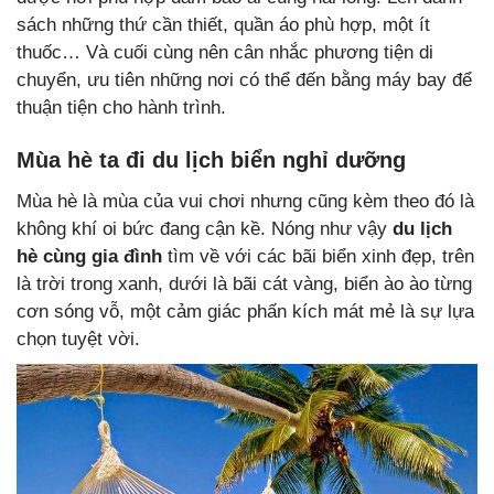
sách những thứ cần thiết, quần áo phù hợp, một ít
thuốc… Và cuối cùng nên cân nhắc phương tiện di
chuyển, ưu tiên những nơi có thể đến bằng máy bay để
thuận tiện cho hành trình.
Mùa hè ta đi du lịch biển nghỉ dưỡng
Mùa hè là mùa của vui chơi nhưng cũng kèm theo đó là
không khí oi bức đang cận kề. Nóng như vậy
du lịch
hè cùng gia đình
tìm về với các bãi biển xinh đẹp, trên
là trời trong xanh, dưới là bãi cát vàng, biển ào ào từng
cơn sóng vỗ, một cảm giác phấn kích mát mẻ là sự lựa
chọn tuyệt vời.