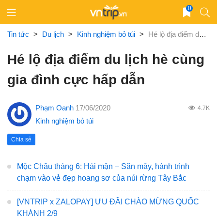
Skip
0
to
content
Tin tức
>
Du lịch
>
Kinh nghiệm bỏ túi
>
Hé lộ địa điểm du lịch hè cùng gia đình cực hấp dẫn
Hé lộ địa điểm du lịch hè cùng
gia đình cực hấp dẫn
Phạm Oanh
17/06/2020
4.7K
Kinh nghiệm bỏ túi
Chia sẻ
Mộc Châu tháng 6: Hái mận – Săn mây, hành trình
chạm vào vẻ đẹp hoang sơ của núi rừng Tây Bắc
[VNTRIP x ZALOPAY] ƯU ĐÃI CHÀO MỪNG QUỐC
KHÁNH 2/9