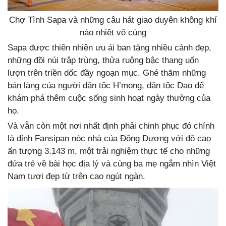
Chợ Tình Sapa và những câu hát giao duyên không khí
náo nhiệt vô cùng
Sapa được thiên nhiên ưu ái ban tặng nhiều cảnh đẹp,
những đồi núi trập trùng, thửa ruộng bậc thang uốn
lượn trên triền dốc đầy ngoạn mục. Ghé thăm những
bản làng của người dân tộc H’mong, dân tộc Dao để
khám phá thêm cuộc sống sinh hoạt ngày thường của
họ.
Và vẫn còn một nơi nhất định phải chinh phục đó chính
là đỉnh Fansipan nóc nhà của Đông Dương với độ cao
ấn tượng 3.143 m, một trải nghiệm thực tế cho những
đứa trẻ về bài học địa lý và cùng ba mẹ ngắm nhìn Việt
Nam tươi đẹp từ trên cao ngút ngàn.