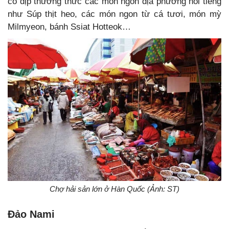
có dịp thưởng thức các món ngon địa phương nổi tiếng
như Súp thịt heo, các món ngon từ cá tươi, món mỳ
Milmyeon, bánh Ssiat Hotteok…
Chợ hải sản lớn ở Hàn Quốc (Ảnh: ST)
Đảo Nami