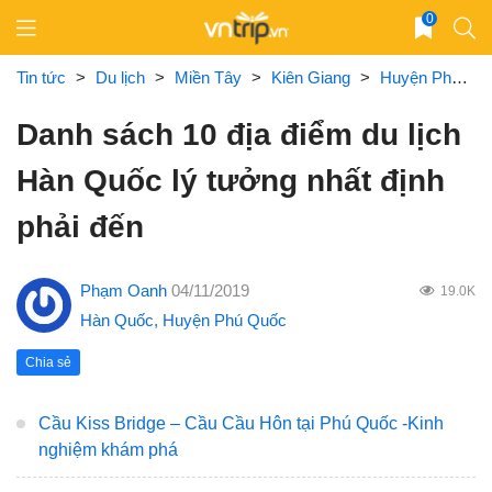
Skip
0
to
content
Tin tức
>
Du lịch
>
Miền Tây
>
Kiên Giang
>
Huyện Phú Quốc
Danh sách 10 địa điểm du lịch
Hàn Quốc lý tưởng nhất định
phải đến
Phạm Oanh
04/11/2019
19.0K
Hàn Quốc
,
Huyện Phú Quốc
Chia sẻ
Cầu Kiss Bridge – Cầu Cầu Hôn tại Phú Quốc -Kinh
nghiệm khám phá