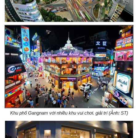
Khu phố Gangnam với nhiều khu vui chơi. giải trí (Ảnh: ST)