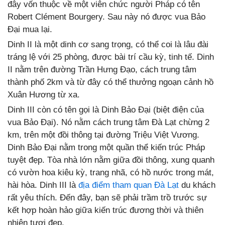
đây vốn thuộc về một viên chức người Pháp có tên
Robert Clément Bourgery. Sau này nó được vua Bảo
Đại mua lại.
Dinh II là một dinh cơ sang trọng, có thể coi là lâu đài
tráng lệ với 25 phòng, được bài trí cầu kỳ, tinh tế. Dinh
II nằm trên đường Trần Hưng Đạo, cách trung tâm
thành phố 2km và từ đây có thể thưởng ngoạn cảnh hồ
Xuân Hương từ xa.
Dinh III còn có tên gọi là Dinh Bảo Đại (biệt điện của
vua Bảo Đại). Nó nằm cách trung tâm Đà Lạt chừng 2
km, trên một đồi thông tại đường Triệu Việt Vương.
Dinh Bảo Đại nằm trong một quần thể kiến trúc Pháp
tuyệt đẹp. Tòa nhà lớn nằm giữa đồi thông, xung quanh
có vườn hoa kiêu kỳ, trang nhã, có hồ nước trong mát,
hài hòa. Dinh III là
địa điểm tham quan Đà Lạt
du khách
rất yêu thích. Đến đây, bạn sẽ phải trầm trồ trước sự
kết hợp hoàn hảo giữa kiến trúc đương thời và thiên
nhiên tươi đẹp.