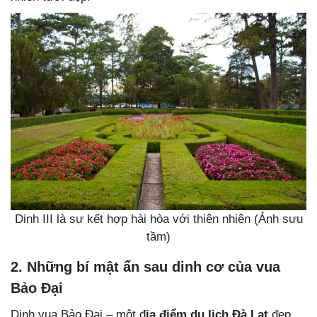
Dinh III là sự kết hợp hài hòa với thiên nhiên (Ảnh sưu
tầm)
2. Những bí mật ẩn sau dinh cơ của vua
Bảo Đại
Dinh vua Bảo Đại – một đ
ịa điểm du lịch Đà Lạt
đẹp,