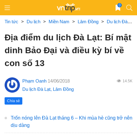
Skip
0
to
content
Tin tức
>
Du lịch
>
Miền Nam
>
Lâm Đồng
>
Du lịch Đà Lạt
Địa điểm du lịch Đà Lạt: Bí mật
dinh Bảo Đại và điều kỳ bí về
con số 13
Phạm Oanh
14/06/2018
14.5K
Du lịch Đà Lạt
,
Lâm Đồng
Chia sẻ
Trốn nóng lên Đà Lạt tháng 6 – Khi mùa hè cũng trở nên
dịu dàng