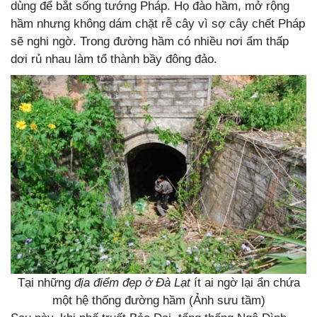
dùng để bắt sống tướng Pháp. Họ đào hầm, mở rộng
hầm nhưng không dám chặt rễ cây vì sợ cây chết Pháp
sẽ nghi ngờ. Trong đường hầm có nhiều nơi ẩm thấp
dơi rủ nhau làm tổ thành bầy đông đảo.
Tại những
địa điểm đẹp ở Đà Lạt
ít ai ngờ lại ẩn chứa
một hệ thống đường hầm (Ảnh sưu tầm)