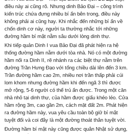
điều này ai cũng rõ. Nhưng dinh Bảo Đại – công trình
kiến trúc chứa đựng nhiều bí ẩn bên trong, điều này
không phải ai cũng hay. Khi nhắc đến những bí ẩn về
chốn dinh cơ này, người ta thường nhắc tới những
đường hầm bí mật nằm sâu dưới lòng dinh thự.
Khi tiếp quản Dinh I vua Bảo Đại đã phát hiện ra hệ
thống đường hầm nằm dưới tòa nhà. Nó có một đường
hầm nối ra Dinh II, rẽ nhánh ra các biệt thự nằm trên
đường Trần Hưng Đạo với tổng chiều dài lên đến 3 km.
Trần đường hầm cao 2m, nhiều nơi trần thấp phải cúi
lom khom nhưng đường hầm khi đến ngã 3 thì được
mở rộng, 5-6 người có thể trú ẩn được. Trong một căn
nhà nhỏ tại dinh thự, của hầm được giấu khéo léo. Cửa
hầm rộng 3m, cao gần 2m, cách mặt đất 2m. Phát hiện
ra đường hầm này, vua yêu cầu toàn bộ giữ bí mật
tuyệt đối và coi đây là một đường thoát thân tuyệt vời.
Đường hầm bí mật này cũng được quân Nhật sử dụng,