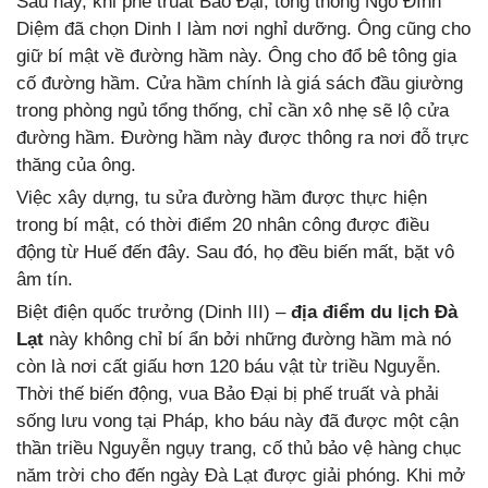
Sau này, khi phế truất Bảo Đại, tổng thống Ngô Đình
Diệm đã chọn Dinh I làm nơi nghỉ dưỡng. Ông cũng cho
giữ bí mật về đường hầm này. Ông cho đổ bê tông gia
cố đường hầm. Cửa hầm chính là giá sách đầu giường
trong phòng ngủ tổng thống, chỉ cần xô nhẹ sẽ lộ cửa
đường hầm. Đường hầm này được thông ra nơi đỗ trực
thăng của ông.
Việc xây dựng, tu sửa đường hầm được thực hiện
trong bí mật, có thời điểm 20 nhân công được điều
động từ Huế đến đây. Sau đó, họ đều biến mất, bặt vô
âm tín.
Biệt điện quốc trưởng (Dinh III) –
địa điểm du lịch Đà
Lạt
này không chỉ bí ẩn bởi những đường hầm mà nó
còn là nơi cất giấu hơn 120 báu vật từ triều Nguyễn.
Thời thế biến động, vua Bảo Đại bị phế truất và phải
sống lưu vong tại Pháp, kho báu này đã được một cận
thần triều Nguyễn ngụy trang, cố thủ bảo vệ hàng chục
năm trời cho đến ngày Đà Lạt được giải phóng. Khi mở