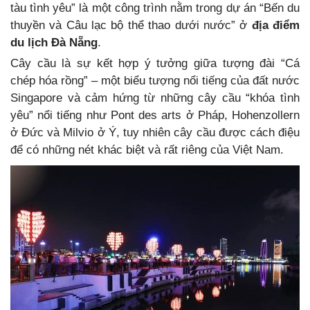
tàu tình yêu” là một công trình nằm trong dự án “Bến du
thuyền và Câu lạc bộ thể thao dưới nước” ở
địa điểm
du lịch Đà Nẵng
.
Cây cầu là sự kết hợp ý tưởng giữa tượng đài “Cá
chép hóa rồng” – một biểu tượng nổi tiếng của đất nước
Singapore và cảm hứng từ những cây cầu “khóa tình
yêu” nổi tiếng như Pont des arts ở Pháp, Hohenzollern
ở Đức và Milvio ở Ý, tuy nhiên cây cầu được cách điệu
để có những nét khác biệt và rất riêng của Việt Nam.