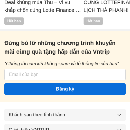
Deal khủng mùa Thu – Vi vu
CÙNG LOTTEFINA
khắp chốn cùng Lotte Finance x
LỊCH THẢ PHANH!
Vntrip
Hết hạn
Hết hạn
Đừng bỏ lỡ những chương trình khuyến
mãi cùng quà tặng hấp dẫn của Vntrip
*Chúng tôi cam kết không spam và lộ thông tin của bạn*
Đăng ký
Khách sạn theo tỉnh thành
Giới thiệu VNTRIP