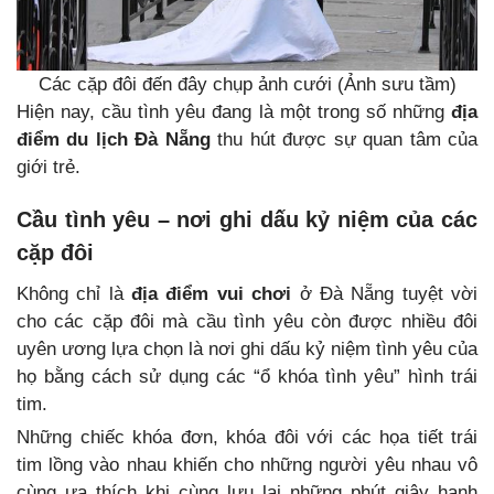
Các cặp đôi đến đây chụp ảnh cưới (Ảnh sưu tầm)
Hiện nay, cầu tình yêu đang là một trong số những
địa
điểm du lịch Đà Nẵng
thu hút được sự quan tâm của
giới trẻ.
Cầu tình yêu – nơi ghi dấu kỷ niệm của các
cặp đôi
Không chỉ là
địa điểm vui chơi
ở Đà Nẵng tuyệt vời
cho các cặp đôi mà cầu tình yêu còn được nhiều đôi
uyên ương lựa chọn là nơi ghi dấu kỷ niệm tình yêu của
họ bằng cách sử dụng các “ổ khóa tình yêu” hình trái
tim.
Những chiếc khóa đơn, khóa đôi với các họa tiết trái
tim lồng vào nhau khiến cho những người yêu nhau vô
cùng ưa thích khi cùng lưu lại những phút giây hạnh