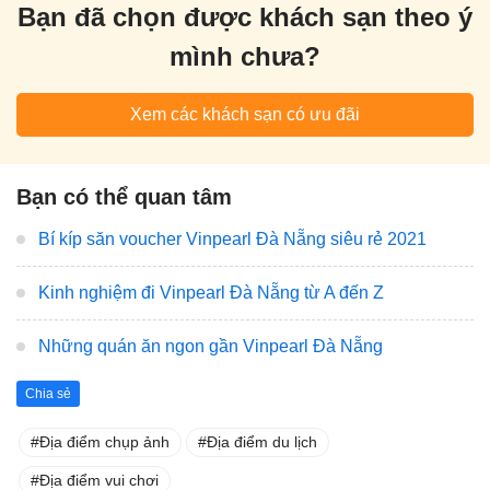
Bạn đã chọn được khách sạn theo ý
mình chưa?
Xem các khách sạn có ưu đãi
Bạn có thể quan tâm
Bí kíp săn voucher Vinpearl Đà Nẵng siêu rẻ 2021
Kinh nghiệm đi Vinpearl Đà Nẵng từ A đến Z
Những quán ăn ngon gần Vinpearl Đà Nẵng
Chia sẻ
Địa điểm chụp ảnh
Địa điểm du lịch
Địa điểm vui chơi