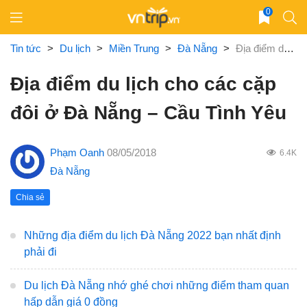
Skip
0
to
content
Tin tức
>
Du lịch
>
Miền Trung
>
Đà Nẵng
>
Địa điểm du lịch cho các cặp đôi ở Đà Nẵng – Cầu Tình Yêu
Địa điểm du lịch cho các cặp
đôi ở Đà Nẵng – Cầu Tình Yêu
Phạm Oanh
08/05/2018
6.4K
Đà Nẵng
Chia sẻ
Những địa điểm du lịch Đà Nẵng 2022 bạn nhất định
phải đi
Du lịch Đà Nẵng nhớ ghé chơi những điểm tham quan
hấp dẫn giá 0 đồng