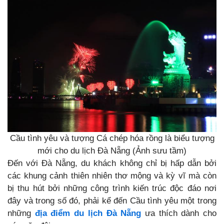
Cầu tình yêu và tượng Cá chép hóa rồng là biểu tượng
mới cho du lịch Đà Nẵng (Ảnh sưu tầm)
Đến với Đà Nẵng, du khách không chỉ bị hấp dẫn bởi
các khung cảnh thiên nhiên thơ mộng và kỳ vĩ mà còn
bị thu hút bởi những công trình kiến trúc độc đáo nơi
đây và trong số đó, phải kể đến Cầu tình yêu một trong
những
địa điểm du lịch Đà Nẵng
ưa thích dành cho