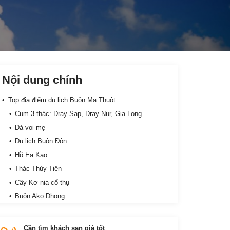
Nội dung chính
Top địa điểm du lịch Buôn Ma Thuột
Cụm 3 thác: Dray Sap, Dray Nur, Gia Long
Đá voi mẹ
Du lịch Buôn Đôn
Hồ Ea Kao
Thác Thủy Tiên
Cây Kơ nia cổ thụ
Buôn Ako Dhong
Khu du lịch Ko Tam
Làng cà phê Trung Nguyên
Cần tìm khách sạn giá tốt