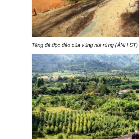
Tảng đá độc đáo của vùng núi rừng (ẢNH ST)