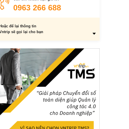
Vườn quốc gia Chư Yang Sin
0963 266 688
Biệt điện bảo đại
Bảo tàng Đăk Lăk
Hoặc để lại thông tin
Vntrip sẽ gọi lại cho bạn