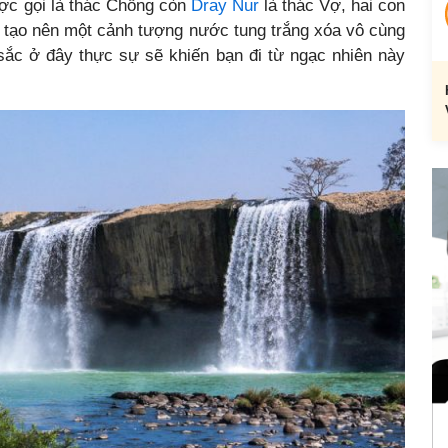
c gọi là thác Chồng còn
Dray Nur
là thác Vợ, hai con
 tạo nên một cảnh tượng nước tung trắng xóa vô cùng
sắc ở đây thực sự sẽ khiến bạn đi từ ngạc nhiên này