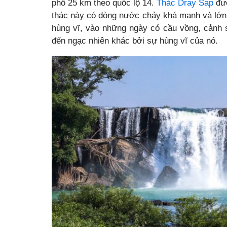
phố 25 km theo quốc lộ 14.
Thác Dray Sap
đượ
thác này có dòng nước chảy khá mạnh và lớn
hùng vĩ, vào những ngày có cầu vồng, cảnh 
đến ngạc nhiên khác bởi sự hùng vĩ của nó.