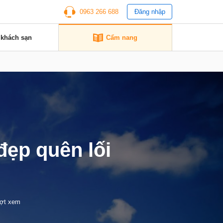
0963 266 688
Đăng nhập
 khách sạn
Cẩm nang
đẹp quên lối
ượt xem