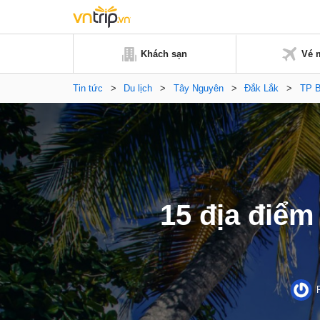
Khách sạn
Vé 
Tin tức
>
Du lịch
>
Tây Nguyên
>
Đắk Lắk
>
TP B
15 địa điểm