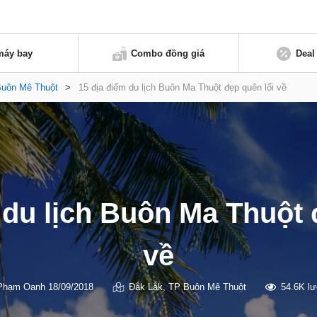
máy bay
Combo đồng giá
Deal
uôn Mê Thuột
>
15 địa điểm du lịch Buôn Ma Thuột đẹp quên lối về
 du lịch Buôn Ma Thuột 
về
Phạm Oanh
18/09/2018
Đắk Lắk
,
TP Buôn Mê Thuột
54.6K l