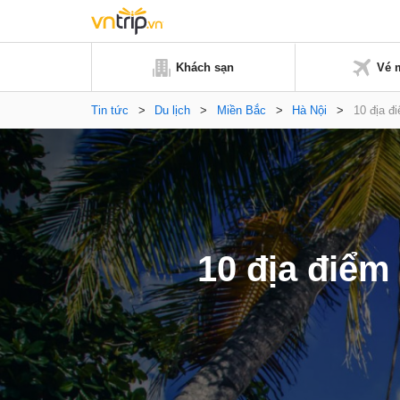
Khách sạn
Vé 
Tin tức
>
Du lịch
>
Miền Bắc
>
Hà Nội
>
10 địa đ
10 địa điểm