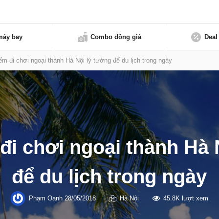
máy bay
Combo đồng giá
Deal
iểm đi chơi ngoại thành Hà Nội lý tưởng để du lịch trong ngày
 đi chơi ngoại thành Hà 
để du lịch trong ngày
Phạm Oanh
28/05/2018
Hà Nội
45.8K lượt xem