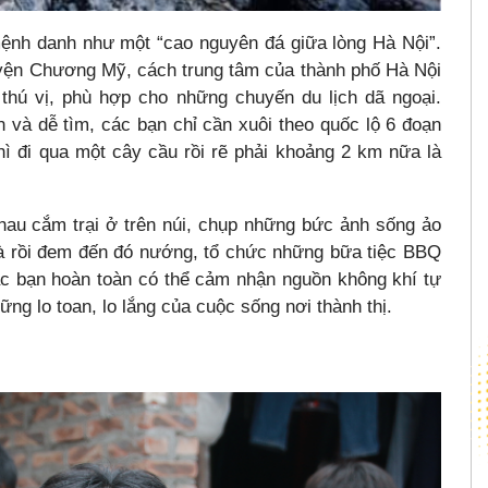
ệnh danh như một “cao nguyên đá giữa lòng Hà Nội”.
yện Chương Mỹ, cách trung tâm của thành phố Hà Nội
thú vị, phù hợp cho những chuyến du lịch dã ngoại.
và dễ tìm, các bạn chỉ cần xuôi theo quốc lộ 6 đoạn
hì đi qua một cây cầu rồi rẽ phải khoảng 2 km nữa là
hau cắm trại ở trên núi, chụp những bức ảnh sống ảo
hà rồi đem đến đó nướng, tổ chức những bữa tiệc BBQ
ác bạn hoàn toàn có thể cảm nhận nguồn không khí tự
ững lo toan, lo lắng của cuộc sống nơi thành thị.