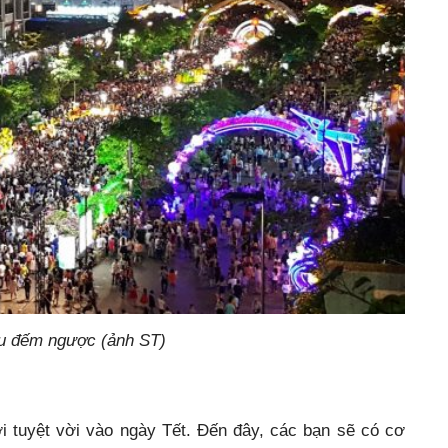
au đếm ngược (ảnh ST)
i tuyệt vời vào ngày Tết. Đến đây, các bạn sẽ có cơ