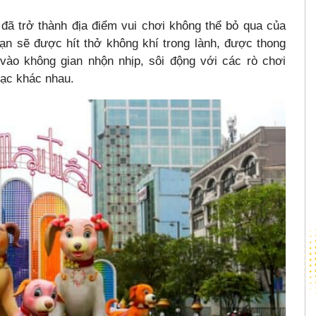
đã trở thành địa điểm vui chơi không thể bỏ qua của
ạn sẽ được hít thở không khí trong lành, được thong
ào không gian nhộn nhịp, sôi động với các rò chơi
hạc khác nhau.