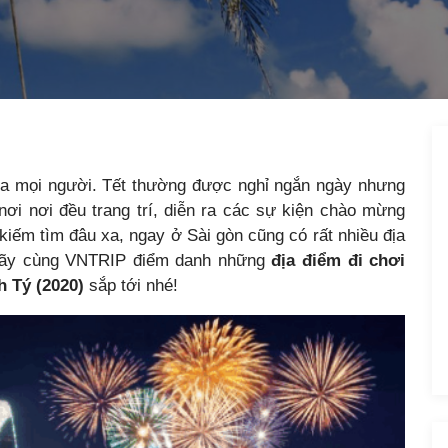
 của mọi người. Tết thường được nghỉ ngắn ngày nhưng
ơi nơi đều trang trí, diễn ra các sự kiện chào mừng
iếm tìm đâu xa, ngay ở Sài gòn cũng có rất nhiều địa
. Hãy cùng VNTRIP điểm danh những
địa điểm đi chơi
 Tý (2020)
sắp tới nhé!