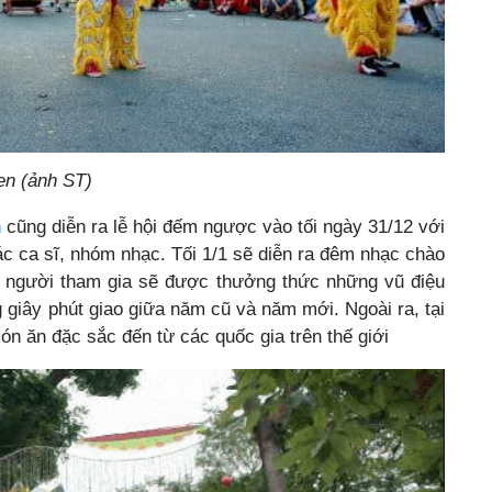
en (ảnh ST)
n
cũng diễn ra lễ hội đếm ngược vào tối ngày 31/12 với
c ca sĩ, nhóm nhạc. Tối 1/1 sẽ diễn ra đêm nhạc chào
ả người tham gia sẽ được thưởng thức những vũ điệu
giây phút giao giữa năm cũ và năm mới. Ngoài ra, tại
ón ăn đặc sắc đến từ các quốc gia trên thế giới