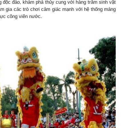
 độc đáo, khám phá thủy cung với hàng trăm sinh vật
am gia các trò chơi cảm giác mạnh với hệ thống máng
vực công viên nước.