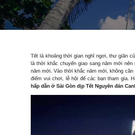
Tết là khoảng thời gian nghỉ ngơi, thư giãn
là thời khắc chuyển giao sang năm mới nên n
năm mới. Vào thời khắc năm mới, không cần k
điểm vui chơi, lễ hội để các bạn tham gia
hấp dẫn ở Sài Gòn dịp Tết Nguyên đán Canh