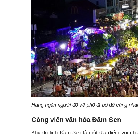
Hàng ngàn người đổ về phố đi bộ để cùng nh
Công viên văn hóa Đầm Sen
Khu du lịch Đầm Sen là một địa điểm vui chơ