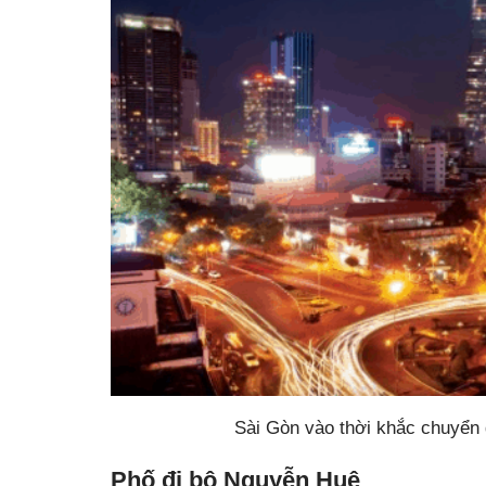
Sài Gòn vào thời khắc chuyển
Phố đi bộ Nguyễn Huệ