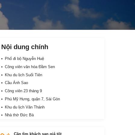
Nội dung chính
Phố đi bộ Nguyễn Huệ
Công viên văn hóa Đầm Sen
Khu du lịch Suối Tiên
Cầu Ánh Sao
Công viên 23 tháng 9
Phú Mỹ Hưng, quận 7, Sài Gòn
Khu du lịch Văn Thánh
Nhà thờ Đức Bà
Cần tìm khách sạn giá tốt