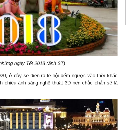
những ngày Tết 2018 (ảnh ST)
20, ở đây sẽ diễn ra lễ hội đếm ngược vào thời khắc
h chiếu ánh sáng nghệ thuật 3D nên chắc chắn sẽ là