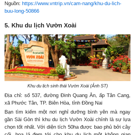
Nguồn:
https://www.vntrip.vn/cam-nang/khu-du-lich-
buu-long-50866
5. Khu du lịch Vườn Xoài
Khu du lịch sinh thái Vườn Xoài (Ảnh ST)
Địa chỉ: số 537, đường Đinh Quang Ân, ấp Tân Cang,
xã Phước Tân, TP. Biên Hòa, tỉnh Đồng Nai
Bạn tìm kiếm một nơi nghỉ dưỡng bình yên mà ngay
gần Sài Gòn thì khu du lịch Vườn Xoài chính là sự lựa
chọn tốt nhất. Với diện tích 50ha được bao phủ bởi cây
cối, hoa lá đem tới cho khu du lịch một không gian