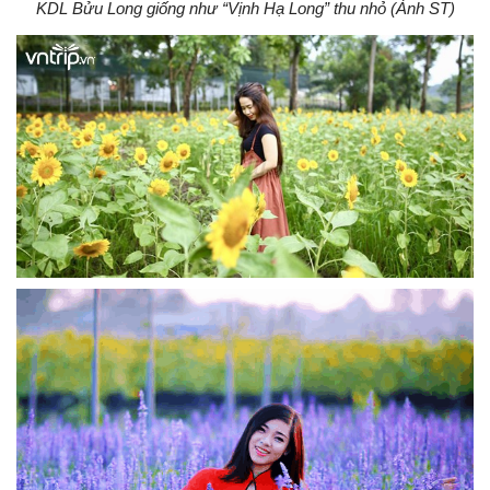
KDL Bửu Long giống như “Vịnh Hạ Long” thu nhỏ (Ảnh ST)