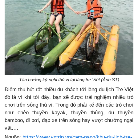
Tận hưởng kỳ nghỉ thú vị tại làng tre Việt (Ảnh ST)
Điểm thu hút rất nhiều du khách tới làng du lịch Tre Việt
đó là vì khi tới đây, bạn sẽ được trải nghiệm nhiều trò
chơi trên sông thú vị. Trong đó phải kể đến các trò chơi
như chèo thuyền kayak, thuyền thúng, du thuyền
bamboo, đi bơi, đạp xe trên sông hay vượt chướng ngại
vật,…
Nguồn:
https://www.vntrip.vn/cam-nang/khu-du-lich-tre-