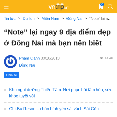
Skip
0
to
content
Tin tức
>
Du lịch
>
Miền Nam
>
Đồng Nai
>
“Note” lại ngay 9 địa điểm đẹp ở Đồng Nai mà bạn nên biết
“Note” lại ngay 9 địa điểm đẹp
ở Đồng Nai mà bạn nên biết
Phạm Oanh
30/10/2019
14.4K
Đồng Nai
Chia sẻ
Khu nghỉ dưỡng Thiền Tâm: Nơi phục hồi tâm hồn, sức
khỏe tuyệt vời
Chi-Bu Resort – chốn bình yên sát vách Sài Gòn