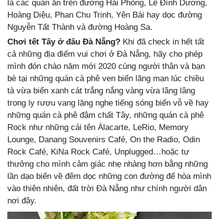
là các quán ăn trên đường Hải Phòng, Lê Đình Dương,
Hoàng Diệu, Phan Chu Trinh, Yên Bái hay dọc đường
Nguyễn Tất Thành và đường Hoàng Sa.
Chơi tết Tây ở đâu Đà Nẵng?
Khi đã check in hết tất
cả những địa điểm vui chơi ở Đà Nẵng, hãy cho phép
mình đón chào năm mới 2020 cùng người thân và bạn
bè tại những quán cà phê ven biển lãng mạn lúc chiều
tà vừa biển xanh cát trắng nắng vàng vừa lâng lâng
trong ly rượu vang lặng nghe tiếng sóng biển vỗ về hay
những quán cà phê đậm chất Tây, những quán cà phê
Rock như những cái tên Àlacarte, LeRio, Memory
Lounge, Danang Souvenirs Café, On the Radio, Odin
Rock Café, KiNa Rock Café, Unplugged…hoặc tự
thưởng cho mình cảm giác nhẹ nhàng hơn bằng những
lần dạo biển về đêm dọc những con đường để hòa mình
vào thiên nhiên, đất trời Đà Nẵng như chính người dân
nơi đây.