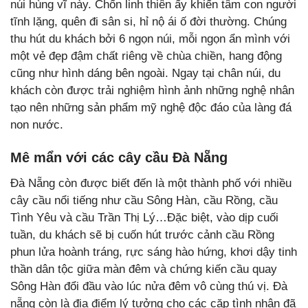
núi hùng vĩ này. Chốn linh thiên ấy khiến tâm con người
tĩnh lặng, quên đi sân si, hỉ nộ ái ố đời thường. Chúng
thu hút du khách bởi 6 ngọn núi, mỗi ngọn ẩn mình với
một vẻ đẹp đậm chất riêng về chùa chiền, hang động
cũng như hình dáng bên ngoài. Ngay tại chân núi, du
khách còn được trải nghiệm hình ảnh những nghệ nhân
tạo nên những sản phẩm mỹ nghệ độc đáo của làng đá
non nước.
Mê mẩn với các cây cầu Đà Nẵng
Đà Nẵng còn được biết đến là một thành phố với nhiều
cây cầu nổi tiếng như cầu Sông Hàn, cầu Rồng, cầu
Tình Yêu và cầu Trần Thị Lý…Đặc biệt, vào dịp cuối
tuần, du khách sẽ bị cuốn hút trước cảnh cầu Rồng
phun lửa hoành tráng, rực sáng hào hứng, khơi dậy tinh
thần dân tộc giữa màn đêm và chứng kiến cầu quay
Sông Hàn đổi đầu vào lúc nửa đêm vô cùng thú vị. Đà
nẵng còn là địa điểm lý tưởng cho các cặp tình nhân đã