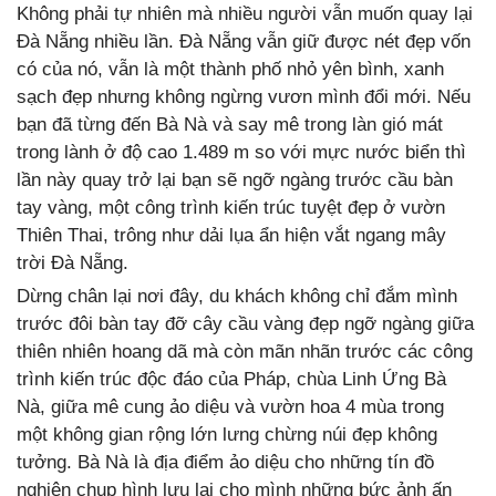
Không phải tự nhiên mà nhiều người vẫn muốn quay lại
Đà Nẵng nhiều lần. Đà Nẵng vẫn giữ được nét đẹp vốn
có của nó, vẫn là một thành phố nhỏ yên bình, xanh
sạch đẹp nhưng không ngừng vươn mình đổi mới. Nếu
bạn đã từng đến Bà Nà và say mê trong làn gió mát
trong lành ở độ cao 1.489 m so với mực nước biển thì
lần này quay trở lại bạn sẽ ngỡ ngàng trước cầu bàn
tay vàng, một công trình kiến trúc tuyệt đẹp ở vườn
Thiên Thai, trông như dải lụa ẩn hiện vắt ngang mây
trời Đà Nẵng.
Dừng chân lại nơi đây, du khách không chỉ đắm mình
trước đôi bàn tay đỡ cây cầu vàng đẹp ngỡ ngàng giữa
thiên nhiên hoang dã mà còn mãn nhãn trước các công
trình kiến trúc độc đáo của Pháp, chùa Linh Ứng Bà
Nà, giữa mê cung ảo diệu và vườn hoa 4 mùa trong
một không gian rộng lớn lưng chừng núi đẹp không
tưởng. Bà Nà là địa điểm ảo diệu cho những tín đồ
nghiện chụp hình lưu lại cho mình những bức ảnh ấn