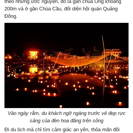
theo những ước nguyện, đó là gần chùa Ông khoảng
200m và ở gần Chùa Cầu, đối diện hội quán Quảng
Đông.
Vào ngày rằm, du khách ngỡ ngàng trước vẻ đẹp rực
sáng của đèn hoa đăng trên sông
Đi du lịch mà chỉ tìm cảm giác an yên, thỏa mãn đôi