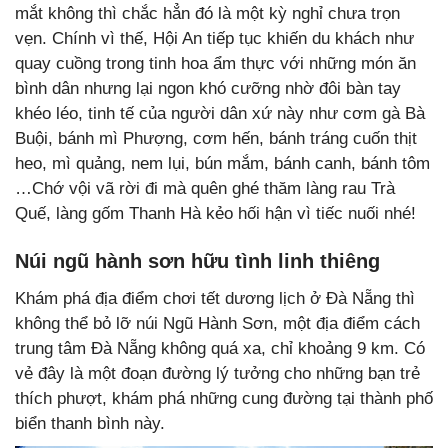
mắt không thì chắc hẳn đó là một kỳ nghỉ chưa trọn
vẹn. Chính vì thế, Hội An tiếp tục khiến du khách như
quay cuồng trong tinh hoa ẩm thực với những món ăn
bình dân nhưng lại ngon khó cưỡng nhờ đôi bàn tay
khéo léo, tinh tế của người dân xứ này như cơm gà Bà
Buội, bánh mì Phượng, cơm hến, bánh tráng cuốn thịt
heo, mì quảng, nem lụi, bún mắm, bánh canh, bánh tôm
…Chớ vội vã rời đi mà quên ghé thăm làng rau Trà
Quế, làng gốm Thanh Hà kẻo hối hận vì tiếc nuối nhé!
Núi ngũ hành sơn hữu tình linh thiêng
Khám phá địa điểm chơi tết dương lịch ở Đà Nẵng thì
không thể bỏ lỡ núi Ngũ Hành Sơn, một địa điểm cách
trung tâm Đà Nẵng không quá xa, chỉ khoảng 9 km. Có
vẻ đây là một đoạn đường lý tưởng cho những bạn trẻ
thích phượt, khám phá những cung đường tại thành phố
biển thanh bình này.