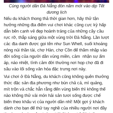
Cùng người dân Đà Nẵng đón năm mới vào dịp Tết
dương lịch
Nếu du khách thong thả thời gian hơn, hãy thử tận
hưởng những địa điểm vui chơi khác cũng cực kỳ hấp
dẫn bên cạnh vẻ đẹp hoành tráng của những cây cầu
rực rỡ, thắp sáng giữa một vùng trời Đà Nẵng. Lần lượt
các địa danh được gọi tên như Sun Whell, suối khoáng
nóng núi thần tài, chợ Hàn, chợ Cồn để thâm nhập vào
đời sống của người dân vùng miền, cảm nhận sự ấm
áp, náo nhiệt, tình cảm đời thường nơi họp chợ đã đi
sâu vào lối sống văn hóa đặc trưng nơi này.
Vui chơi ở Đà Nẵng, du khách cũng không quên thưởng
thức đặc sản địa phương như bún chả cá, mì quảng,
mít trộn và chắc hẳn rằng đến vùng biển thì không thể
nào không thử vài món hải sản tươi sống được chế
biến theo khẩu vị của người dân nhỉ! Một gợi ý khách
dành cho bạn để thử tay nghề của nhiều người nơi đây