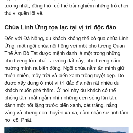
tượng nhất, đồng thời có thể trải nghiệm những trò chơi
thú vị quên lối về.
Chùa Linh Ứng tọa lạc tại vị trí độc đáo
Đến với Đà Nẵng, du khách không thể bỏ qua chùa Linh
Ứng, một ngồi chùa nổi tiếng với một pho tượng Quan
Thế Âm Bồ Tát được mệnh danh là một trong những
pho tượng lớn nhất tại vùng đất này, pho tượng nằm
hướng mình ra biển đông. Ngôi chùa nằm ẩn mình giữ
thiên nhiên, mây trời và biển xanh trông tuyệt đẹp. Do
được xây dựng ở một vị trí đắc địa nên rất nhiều du
khách muốn ghé thăm. Ở nơi này du khách có thể
phóng tầm mắt ngắm nhìn những cơn sóng lăn tăn,
dành một nốt lặng trước biển xanh, cát trắng, nắng
vàng và những con thuyền xa xa, cảm nhận sự tịnh tâm
nơi cõi Phật.