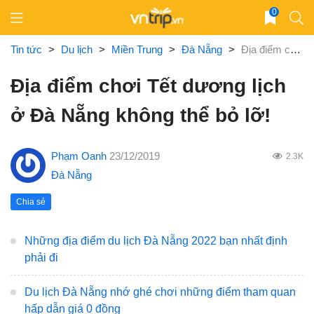
Skip
0
to
content
Tin tức
>
Du lịch
>
Miền Trung
>
Đà Nẵng
>
Địa điểm chơi Tết dương lịch ở Đà Nẵng không thể bỏ lỡ!
Địa điểm chơi Tết dương lịch
ở Đà Nẵng không thể bỏ lỡ!
Phạm Oanh
23/12/2019
2.3K
Đà Nẵng
Chia sẻ
Những địa điểm du lịch Đà Nẵng 2022 bạn nhất định
phải đi
Du lịch Đà Nẵng nhớ ghé chơi những điểm tham quan
hấp dẫn giá 0 đồng