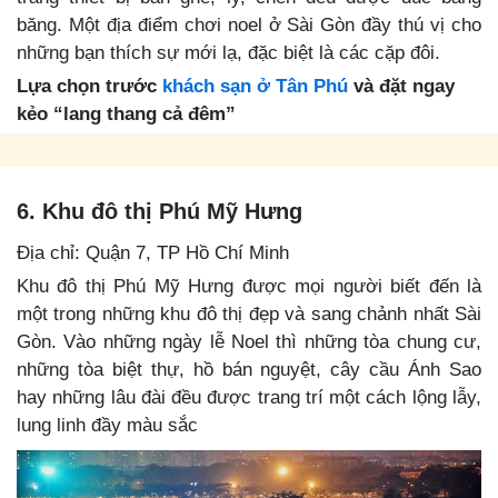
băng. Một địa điểm chơi noel ở Sài Gòn đầy thú vị cho
những bạn thích sự mới lạ, đặc biệt là các cặp đôi.
Lựa chọn trước
khách sạn ở Tân Phú
và đặt ngay
kẻo “lang thang cả đêm”
6. Khu đô thị Phú Mỹ Hưng
Địa chỉ: Quận 7, TP Hồ Chí Minh
Khu đô thị Phú Mỹ Hưng được mọi người biết đến là
một trong những khu đô thị đẹp và sang chảnh nhất Sài
Gòn. Vào những ngày lễ Noel thì những tòa chung cư,
những tòa biệt thự, hồ bán nguyệt, cây cầu Ánh Sao
hay những lâu đài đều được trang trí một cách lộng lẫy,
lung linh đầy màu sắc