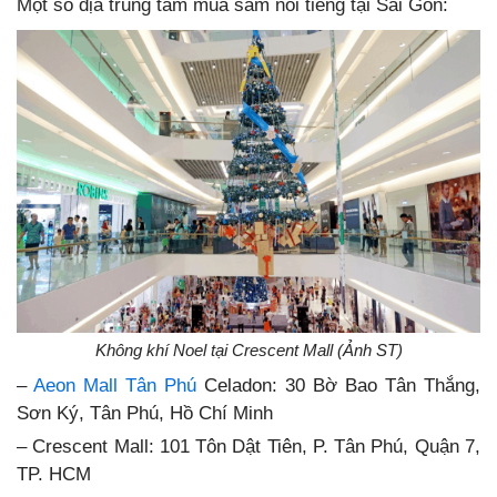
Một số địa trung tâm mua sắm nổi tiếng tại Sài Gòn:
Không khí Noel tại Crescent Mall (Ảnh ST)
–
Aeon Mall Tân Phú
Celadon: 30 Bờ Bao Tân Thắng,
Sơn Ký, Tân Phú, Hồ Chí Minh
– Crescent Mall: 101 Tôn Dật Tiên, P. Tân Phú, Quận 7,
TP. HCM