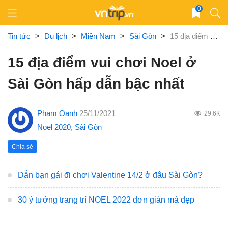
Skip
0
to
content
Tin tức
>
Du lịch
>
Miền Nam
>
Sài Gòn
>
15 địa điểm vui chơi Noel ở Sài Gòn hấp dẫn bậc nhất
15 địa điểm vui chơi Noel ở
Sài Gòn hấp dẫn bậc nhất
Phạm Oanh
25/11/2021
29.6K
Noel 2020
,
Sài Gòn
Chia sẻ
Dẫn bạn gái đi chơi Valentine 14/2 ở đâu Sài Gòn?
30 ý tưởng trang trí NOEL 2022 đơn giản mà đẹp