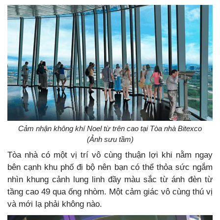
Cảm nhận không khí Noel từ trên cao tại Tòa nhà Bitexco
(Ảnh sưu tầm)
Tòa nhà có một vị trí vô cùng thuận lợi khi nằm ngay
bên cạnh khu phố đi bộ nên bạn có thể thỏa sức ngắm
nhìn khung cảnh lung linh đầy màu sắc từ ánh đèn từ
tầng cao 49 qua ống nhòm. Một cảm giác vô cùng thú vị
và mới lạ phải không nào.