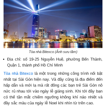
Tòa nhà Bitexco (Ảnh sưu tầm)
Địa chỉ: số 19-25 Nguyễn Huệ, phường Bến Thành,
Quận 1, thành phố Hồ Chí Minh
Tòa nhà Bitexco
là một trong những công trình nổi bật
nhất tại Sài Gòn hiện nay. Và đây cũng là địa điểm đến
hấp dẫn và mới lạ mà rất đông các bạn trẻ Sài Gòn nô
nức rủ nhau tới vào ngày lễ giáng sinh. Khi tới đây bạn
có thể tận mắt chiêm ngưỡng không khí náo nhiệt và
đầy sắc màu của ngày lễ Noel khi nhìn từ trên cao.