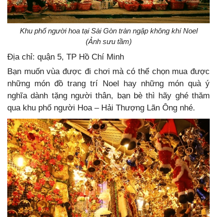
Khu phố người hoa tại Sài Gòn tràn ngập không khí Noel
(Ảnh sưu tầm)
Địa chỉ: quận 5, TP Hồ Chí Minh
Bạn muốn vùa được đi chơi mà có thể chọn mua được
những món đồ trang trí Noel hay những món quà ý
nghĩa dành tặng người thân, bạn bè thì hãy ghé thăm
qua khu phố người Hoa – Hải Thượng Lãn Ông nhé.