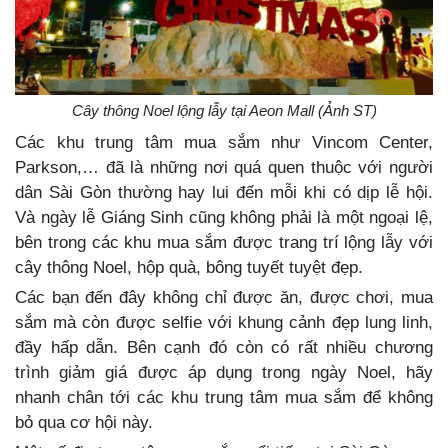
Cây thông Noel lộng lẫy tại Aeon Mall (Ảnh ST)
Các khu trung tâm mua sắm như Vincom Center,
Parkson,… đã là những nơi quá quen thuộc với người
dân Sài Gòn thường hay lui đến mỗi khi có dịp lễ hội.
Và ngày lễ Giáng Sinh cũng không phải là một ngoại lệ,
bên trong các khu mua sắm được trang trí lộng lẫy với
cây thông Noel, hộp quà, bông tuyết tuyệt đẹp.
Các bạn đến đây không chỉ được ăn, được chơi, mua
sắm mà còn được selfie với khung cảnh đẹp lung linh,
đầy hấp dẫn. Bên cạnh đó còn có rất nhiều chương
trình giảm giá được áp dụng trong ngày Noel, hãy
nhanh chân tới các khu trung tâm mua sắm để không
bỏ qua cơ hội này.