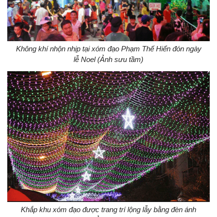
Không khí nhộn nhịp tại xóm đạo Phạm Thế Hiển đón ngày
lễ Noel (Ảnh sưu tầm)
Khắp khu xóm đạo được trang trí lộng lẫy bằng đèn ánh