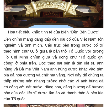
Họa tiết điêu khắc tinh tế của biển “Đền Bến Dược”
Đền chính mang dáng dấp đền đài cổ của Việt Nam tôn
nghiêm và tĩnh mịch. Cấu trúc bên trong được bố trí
theo hình chữ U, ở giữa là bàn thờ Tổ Quốc với tượng
Hồ Chí Minh chính giữa và dòng chữ “Tổ quốc ghi
công” ở phía trên. Dọc theo hai bên là tên liệt sĩ, anh
hùng và Bà mẹ Việt Nam anh hùng được khắc vào tấm
bia đá hoa cương và chữ mạ vàng. Nơi đây để chúng ta
thắp những nén nhang tưởng nhớ các vị anh hùng đã
có công với đất nước, dâng hoa, dâng hương để hương
hồn của các liệt sĩ được ấm áp và thanh thản ở bên kia
của Tổ quốc.