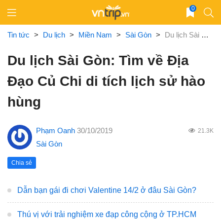
Skip
0
to
content
Tin tức
>
Du lịch
>
Miền Nam
>
Sài Gòn
>
Du lịch Sài Gòn: Tìm về Địa Đạo Củ Chi di tích lịch sử hào hùng
Du lịch Sài Gòn: Tìm về Địa
Đạo Củ Chi di tích lịch sử hào
hùng
Phạm Oanh
30/10/2019
21.3K
Sài Gòn
Chia sẻ
Dẫn bạn gái đi chơi Valentine 14/2 ở đâu Sài Gòn?
Thú vị với trải nghiệm xe đạp công cộng ở TP.HCM