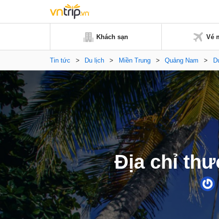
Khách sạn
Vé 
Tin tức
>
Du lịch
>
Miền Trung
>
Quảng Nam
>
Du
Địa chỉ th