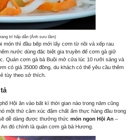
ang trí hấp dẫn (Ảnh sưu tầm)
i món thì đầu bếp mới lấy cơm từ nồi và xếp rau
 thêm nước dùng đặc biệt gia truyền để cơm gà giữ
ức. Quán cơm gà bà Buội mở cửa lúc 10 rưỡi sáng và
 cơm có giá 35000 đồng, du khách có thể yêu cầu thêm
ẻ tùy theo sở thích.
tả
phố Hội ăn vào bất kì thời gian nào trong năm cũng
 nó một thứ cảm xúc đậm chất ẩm thực hàng đầu trong
 sẽ dễ dàng được thưởng thức
món ngon Hội An
–
i An đó chính là quán cơm gà bà Hương.