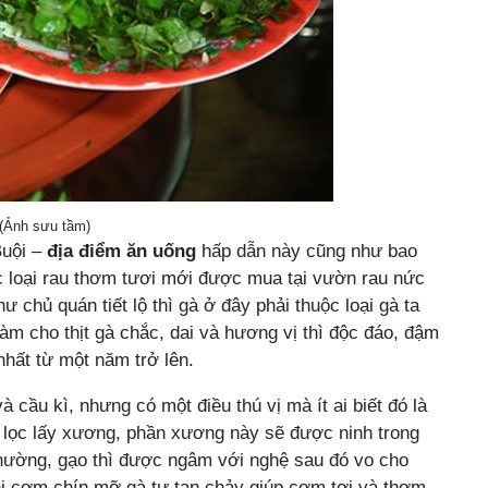
(Ảnh sưu tầm)
Buội –
địa điểm ăn uống
hấp dẫn này cũng như bao
ác loại rau thơm tươi mới được mua tại vườn rau nức
 chủ quán tiết lộ thì gà ở đây phải thuộc loại gà ta
làm cho thịt gà chắc, dai và hương vị thì độc đáo, đậm
nhất từ một năm trở lên.
à cầu kì, nhưng có một điều thú vị mà ít ai biết đó là
 lọc lấy xương, phần xương này sẽ được ninh trong
hường, gạo thì được ngâm với nghệ sau đó vo cho
i cơm chín mỡ gà tự tan chảy giúp cơm tơi và thơm