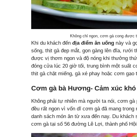
Không chỉ ngon, cơm gà cong được tr
Khi du khách đến
địa điểm ăn uống
này và gọ
sống, thịt gà đẹp mắt, gọn gàng lên đĩa, rưới
được vị thơm ngon và độ nóng khi thưởng th
đóng cửa lúc 20 giờ tối, trung bình một suất
thịt gà chặt miếng, gà xé phay hoặc cơm gạo t
Cơm gà bà Hương- Cảm xúc khó 
Không phải tự nhiên mà người ta nói, cơm gà 
đều rất ngon vì vốn dĩ cơm gà đã mang trong
danh sách món ăn từ xưa đến nay. Du khách
cơm gà tại số 56 đường Lê Lợi, thành phố Hộ