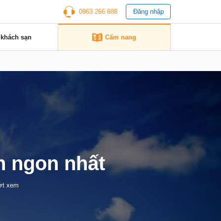
0963 266 688
Đăng nhập
 khách sạn
Cẩm nang
n ngon nhất
ợt xem