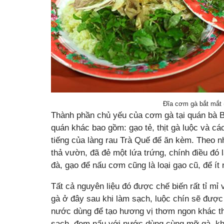
Đĩa cơm gà bắt mắt 
Thành phần chủ yếu của cơm gà tại quán bà 
quán khác bao gồm: gạo tẻ, thịt gà luộc và c
tiếng của làng rau Trà Quế để ăn kèm. Theo như
thả vườn, đã đẻ một lứa trứng, chính điều đó 
đà, gạo để nấu cơm cũng là loại gạo cũ, để ít 
Tất cả nguyên liệu đó được chế biến rất tỉ mỉ v
gà ở đây sau khi làm sạch, luộc chín sẽ được
nước dùng để tạo hương vị thơm ngon khác t
sạch, đem nấu với nước dùng cùng mỡ gà, kh