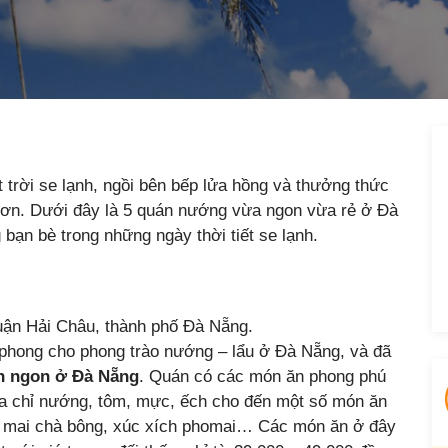
t trời se lạnh, ngồi bên bếp lửa hồng và thưởng thức
 hơn. Dưới đây là 5 quán nướng vừa ngon vừa rẻ ở Đà
 bạn bè trong những ngày thời tiết se lạnh.
quận Hải Châu, thành phố Đà Nẵng.
phong cho phong trào nướng – lẩu ở Đà Nẵng, và đã
n ngon ở Đà Nẵng
. Quán có các món ăn phong phú
ba chỉ nướng, tôm, mực, ếch cho đến một số món ăn
hô mai chà bông, xúc xích phomai… Các món ăn ở đây