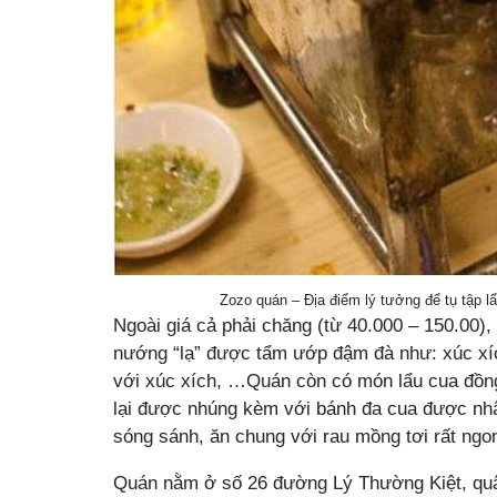
Zozo quán – Địa điểm lý tưởng để tụ tập 
Ngoài giá cả phải chăng (từ 40.000 – 150.00)
nướng “lạ” được tẩm ướp đậm đà như: xúc xíc
với xúc xích, …Quán còn có món lẩu cua đồng
lại được nhúng kèm với bánh đa cua được nh
sóng sánh, ăn chung với rau mồng tơi rất ngo
Quán nằm ở số 26 đường Lý Thường Kiệt, quậ