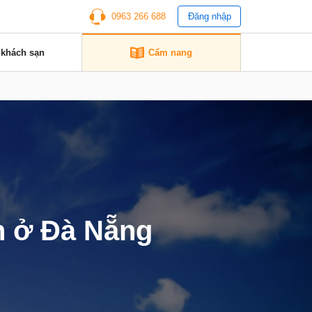
0963 266 688
Đăng nhập
 khách sạn
Cẩm nang
n ở Đà Nẵng