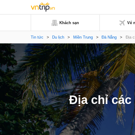
Khách sạn
Vé 
Tin tức
>
Du lịch
>
Miền Trung
>
Đà Nẵng
>
Địa 
Địa chỉ cá