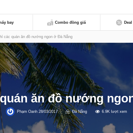
máy bay
Combo đồng giá
Deal
chỉ các quán ăn đồ nướng ngon ở Đà Nẵng
c quán ăn đồ nướng ngo
Phạm Oanh
28/03/2017
Đà Nẵng
6.9K lượt xem