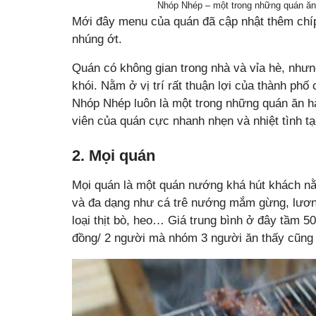
Nhóp Nhép – một trong những quán ăn
Mới đây menu của quán đã cập nhật thêm chíp
nhúng ớt.
Quán có không gian trong nhà và vỉa hè, nhưn
khói. Nằm ở vị trí rất thuận lợi của thành ph
Nhóp Nhép luôn là một trong những quán ăn h
viên của quán cực nhanh nhẹn và nhiệt tình t
2. Mọi quán
Mọi quán là một quán nướng khá hút khách nằ
và đa dạng như cá trê nướng mắm gừng, lươ
loại thịt bò, heo… Giá trung bình ở đây tầm 5
đồng/ 2 người mà nhóm 3 người ăn thấy cũng 