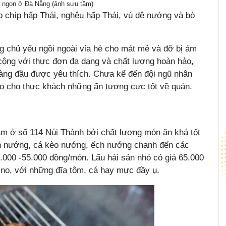
 ngon ở Đà Nẵng (ảnh sưu tầm)
 chíp hấp Thái, nghêu hấp Thái, vú dê nướng và bò
g chủ yếu ngồi ngoài vỉa hè cho mát mẻ và đỡ bị ám
ố cộng với thực đơn đa dạng và chất lượng hoàn hảo,
àng đầu được yêu thích. Chưa kể đến đội ngũ nhân
ạo cho thực khách những ấn tượng cực tốt về quán.
m ở số 114 Núi Thành bởi chất lượng món ăn khá tốt
n nướng, cá kèo nướng, ếch nướng chanh đến các
0.000 -55.000 đồng/món. Lẩu hải sản nhỏ có giá 65.000
no, với những đĩa tôm, cá hay mực đầy ụ.