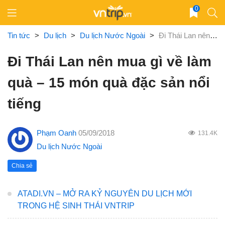
Skip
0
to
content
Tin tức
>
Du lịch
>
Du lịch Nước Ngoài
>
Đi Thái Lan nên mua gì về làm quà – 15 món quà đặc sản nổi tiếng
Đi Thái Lan nên mua gì về làm
quà – 15 món quà đặc sản nổi
tiếng
Phạm Oanh
05/09/2018
131.4K
Du lịch Nước Ngoài
Chia sẻ
ATADI.VN – MỞ RA KỶ NGUYÊN DU LỊCH MỚI
TRONG HỆ SINH THÁI VNTRIP