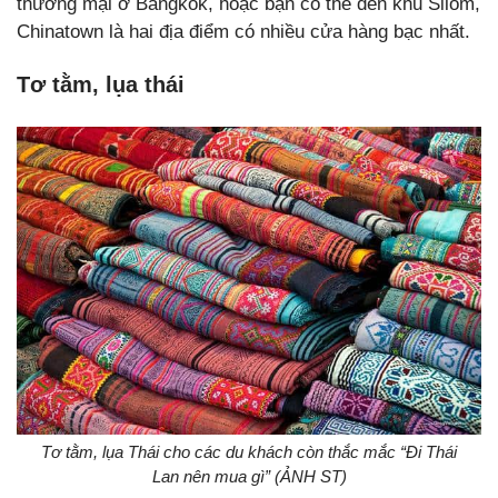
thương mại ở Bangkok, hoặc bạn có thể đến khu Silom,
Chinatown là hai địa điểm có nhiều cửa hàng bạc nhất.
Tơ tằm, lụa thái
Tơ tằm, lụa Thái cho các du khách còn thắc mắc “Đi Thái
Lan nên mua gì” (ẢNH ST)