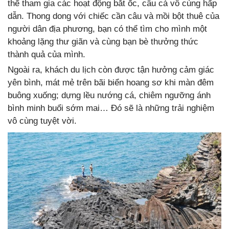
thể tham gia các hoạt động bắt ốc, câu cá vô cùng hấp
dẫn. Thong dong với chiếc cần câu và mồi bột thuê của
người dân địa phương, bạn có thể tìm cho mình một
khoảng lặng thư giãn và cùng bạn bè thưởng thức
thành quả của mình.
Ngoài ra, khách du lịch còn được tận hưởng cảm giác
yên bình, mát mẻ trên bãi biển hoang sơ khi màn đêm
buông xuống; dựng lều nướng cá, chiêm ngưỡng ánh
bình minh buổi sớm mai… Đó sẽ là những trải nghiệm
vô cùng tuyệt vời.