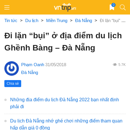
Skip
0
to
content
Tin tức
>
Du lịch
>
Miền Trung
>
Đà Nẵng
>
Đi lặn “bụi” ở địa điểm du lịch Ghềnh Bàng – Đà Nẵng
Đi lặn “bụi” ở địa điểm du lịch
Ghềnh Bàng – Đà Nẵng
Phạm Oanh
31/05/2018
5.7K
Đà Nẵng
Chia sẻ
Những địa điểm du lịch Đà Nẵng 2022 bạn nhất định
phải đi
Du lịch Đà Nẵng nhớ ghé chơi những điểm tham quan
hấp dẫn giá 0 đồng