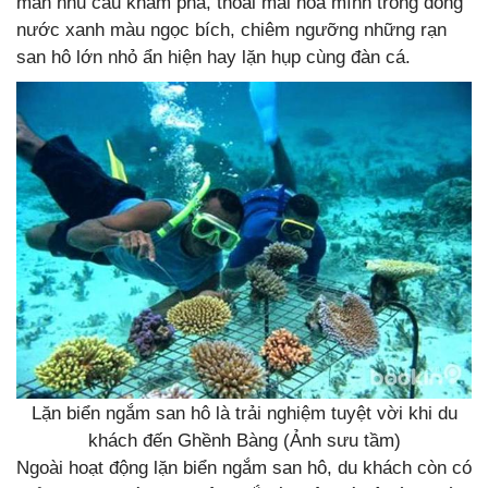
mãn nhu cầu khám phá, thoải mái hòa mình trong dòng
nước xanh màu ngọc bích, chiêm ngưỡng những rạn
san hô lớn nhỏ ẩn hiện hay lặn hụp cùng đàn cá.
Lặn biển ngắm san hô là trải nghiệm tuyệt vời khi du
khách đến Ghềnh Bàng (Ảnh sưu tầm)
Ngoài hoạt động lặn biển ngắm san hô, du khách còn có