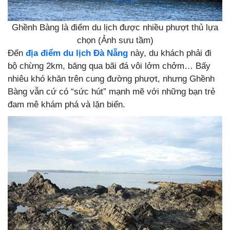
Ghềnh Bàng là điểm du lịch được nhiều phượt thủ lựa
chọn (Ảnh sưu tầm)
Đến
địa điểm du lịch Đà Nẵng
này, du khách phải đi
bộ chừng 2km, băng qua bãi đá vôi lởm chởm… Bấy
nhiêu khó khăn trên cung đường phượt, nhưng Ghềnh
Bàng vẫn cứ có “sức hút” mạnh mẽ với những bạn trẻ
đam mê khám phá và lặn biển.