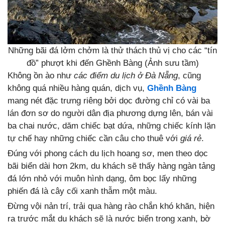
Những bãi đá lởm chởm là thử thách thủ vị cho các “tín
đồ” phượt khi đến Ghềnh Bàng (Ảnh sưu tầm)
Không ồn ào như
các điểm du lịch ở Đà Nẵng
, cũng
không quá nhiều hàng quán, dịch vụ,
Ghềnh Bàng
mang nét đặc trưng riêng bởi dọc đường chỉ có vài ba
lán đơn sơ do người dân địa phương dựng lên, bán vài
ba chai nước, dăm chiếc bạt dứa, những chiếc kính lặn
tự chế hay những chiếc cần câu cho thuê với
giá rẻ
.
Đúng với phong cách du lịch hoang sơ, men theo dọc
bãi biển dài hơn 2km, du khách sẽ thấy hàng ngàn tảng
đá lớn nhỏ với muôn hình dạng, ôm bọc lấy những
phiến đá là cây cối xanh thẫm một màu.
Đừng vội nản trí, trải qua hàng rào chắn khó khăn, hiện
ra trước mắt du khách sẽ là nước biển trong xanh, bờ