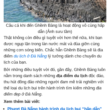
Câu cá khi đến Ghềnh Bàng là hoạt động vô cùng hấp
dẫn (Ảnh sưu tầm)
Thật không còn điều gì tuyệt vời hơn thế nữa, khi bạn
được ngụp lặn trong làn nước mát và đùa giỡn cùng
những cơn sóng biển. Chắc hẳn Ghềnh Bàng sẽ là địa
điểm
du lịch ở Đà Nẵng
lý tưởng dành cho chuyến du
lịch của bạn.
Bởi những điều tuyệt vời đó, gần đây, Ghềnh Bàng luôn
nằm trong danh sách những
địa điểm du lịch
độc đáo,
thu hút đông đảo những người đam mê trải nghiệm với
thể loại du lịch bụi trên hành trình tìm kiếm những
địa
điểm đẹp ở Đà Nẵng
.
Xem thêm bài viết:
Phượt Đà Nẵng hành trình du lịch bụi “hấp dẫn”